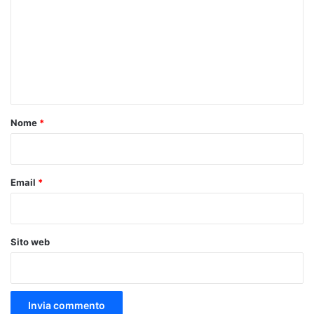
m
m
e
n
t
o
Nome
*
*
Email
*
Sito web