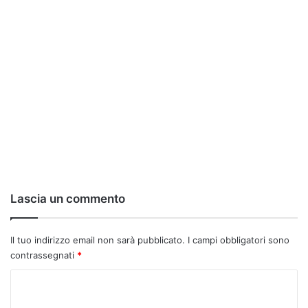
Lascia un commento
Il tuo indirizzo email non sarà pubblicato.
I campi obbligatori sono
contrassegnati
*
C
o