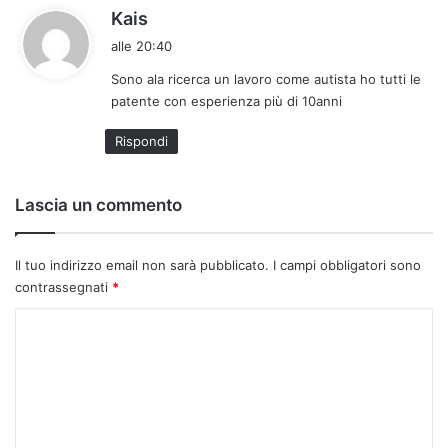
h
Kais
a
alle 20:40
d
Sono ala ricerca un lavoro come autista ho tutti le
e
patente con esperienza più di 10anni
t
t
Rispondi
o
:
Lascia un commento
Il tuo indirizzo email non sarà pubblicato.
I campi obbligatori sono
contrassegnati
*
C
o
m
m
e