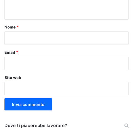
n
t
o
Nome
*
*
Email
*
Sito web
Dove ti piacerebbe lavorare?