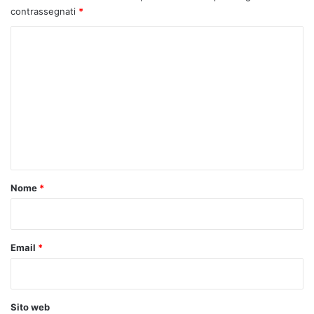
contrassegnati
*
C
o
m
m
e
n
t
o
Nome
*
*
Email
*
Sito web