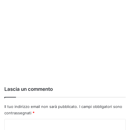
Lascia un commento
Il tuo indirizzo email non sarà pubblicato.
I campi obbligatori sono
contrassegnati
*
C