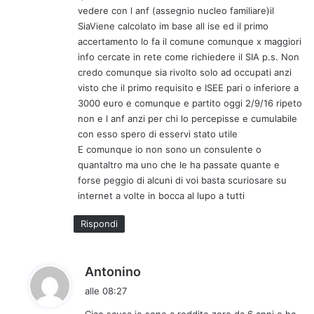
vedere con l anf (assegnio nucleo familiare)il
t
SiaViene calcolato im base all ise ed il primo
o
accertamento lo fa il comune comunque x maggiori
:
info cercate in rete come richiedere il SIA p.s. Non
credo comunque sia rivolto solo ad occupati anzi
visto che il primo requisito e ISEE pari o inferiore a
3000 euro e comunque e partito oggi 2/9/16 ripeto
non e l anf anzi per chi lo percepisse e cumulabile
con esso spero di esservi stato utile
E comunque io non sono un consulente o
quantaltro ma uno che le ha passate quante e
forse peggio di alcuni di voi basta scuriosare su
internet a volte in bocca al lupo a tutti
Rispondi
h
Antonino
a
alle 08:27
d