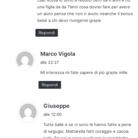
Ciao scusa io sono a reddito zero da 6 anni e ho
e
una figlia da da 7’anni cosa dovrei fare per avere
t
un aiuto pensa che non ò avuto neanche il bonus
t
bebè a chi devo rivolgermi grazie
o
:
Rispondi
h
Marco Vigola
a
alle 22:27
d
Mi interessa mi fate sapere di più grazie mille
e
t
Rispondi
t
o
:
h
Giuseppe
a
alle 12:00
d
Tutte balle e se ci sono le hanno fatte a pene
e
di segugio. Mattarella fatti coraggio e caccia
t