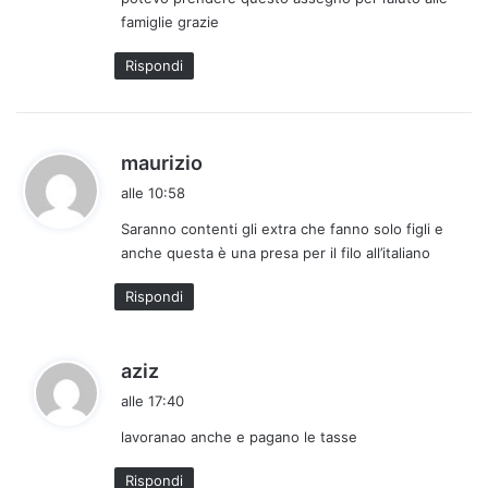
famiglie grazie
Rispondi
h
maurizio
a
alle 10:58
d
Saranno contenti gli extra che fanno solo figli e
e
anche questa è una presa per il filo all’italiano
t
t
Rispondi
o
:
h
aziz
a
alle 17:40
d
lavoranao anche e pagano le tasse
e
t
Rispondi