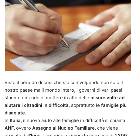
Visto il periodo di crisi che sta coinvolgendo non solo il
nostro paese ma il mondo intero, i governi di vari paesi
stanno tentando di mettere in atto delle
misure volte ad
aiutare i cittadini in difficoltà,
soprattutto le
famiglie più
disagiate
.
In
Italia,
il nuovo aiuto alle famiglie in difficoltà si chiama
ANF,
ovvero
Assegno al Nucleo Familiare
, che viene
erogato dall
‘Inps.
L’assegno, di importo massimo di
1.300