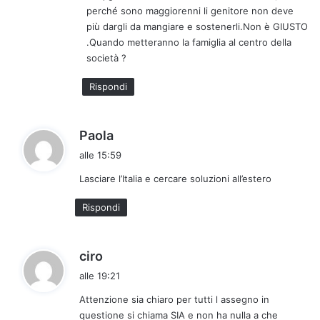
perché sono maggiorenni li genitore non deve
più dargli da mangiare e sostenerli.Non è GIUSTO
.Quando metteranno la famiglia al centro della
società ?
Rispondi
h
Paola
a
alle 15:59
d
Lasciare l’Italia e cercare soluzioni all’estero
e
t
Rispondi
t
o
:
h
ciro
a
alle 19:21
d
Attenzione sia chiaro per tutti l assegno in
e
questione si chiama SIA e non ha nulla a che
t