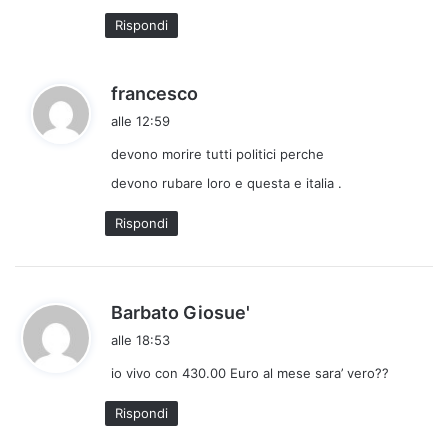
Rispondi
h
francesco
a
alle 12:59
d
devono morire tutti politici perche
e
t
devono rubare loro e questa e italia .
t
Rispondi
o
:
h
Barbato Giosue'
a
alle 18:53
d
io vivo con 430.00 Euro al mese sara’ vero??
e
t
Rispondi
t
o