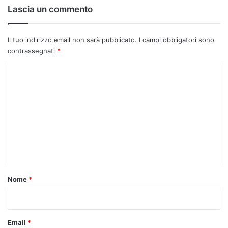
Lascia un commento
Il tuo indirizzo email non sarà pubblicato.
I campi obbligatori sono
contrassegnati
*
C
o
m
m
e
n
t
o
Nome
*
*
Email
*