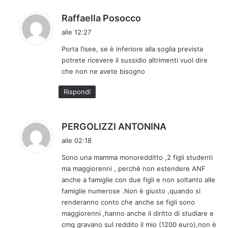
h
Raffaella Posocco
a
alle 12:27
d
Porta l’isee, se è inferiore alla soglia prevista
e
potrete ricevere il sussidio altrimenti vuol dire
t
che non ne avete bisogno
t
o
Rispondi
:
h
PERGOLIZZI ANTONINA
a
alle 02:18
d
Sono una mamma monoredditto ,2 figli studenti
e
ma maggiorenni , perché non estendere ANF
t
anche a famiglie con due figli e non soltanto alle
t
famiglie numerose .Non è giusto ,quando si
o
renderanno conto che anche se figli sono
:
maggiorenni ,hanno anche il diritto di studiare e
cmq gravano sul reddito il mio (1200 euro),non è