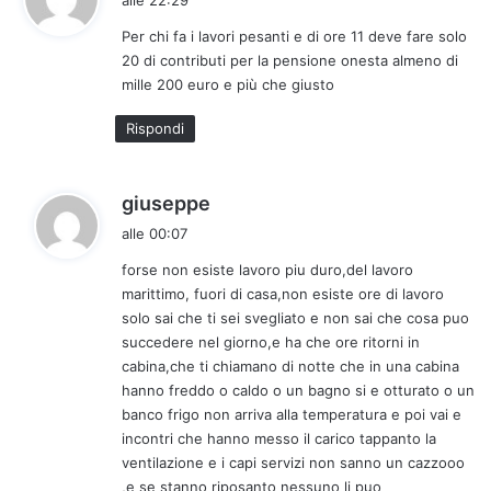
alle 22:29
d
Per chi fa i lavori pesanti e di ore 11 deve fare solo
e
20 di contributi per la pensione onesta almeno di
t
mille 200 euro e più che giusto
t
o
Rispondi
:
h
giuseppe
a
alle 00:07
d
forse non esiste lavoro piu duro,del lavoro
e
marittimo, fuori di casa,non esiste ore di lavoro
t
solo sai che ti sei svegliato e non sai che cosa puo
t
succedere nel giorno,e ha che ore ritorni in
o
cabina,che ti chiamano di notte che in una cabina
:
hanno freddo o caldo o un bagno si e otturato o un
banco frigo non arriva alla temperatura e poi vai e
incontri che hanno messo il carico tappanto la
ventilazione e i capi servizi non sanno un cazzooo
,e se stanno riposanto nessuno li puo