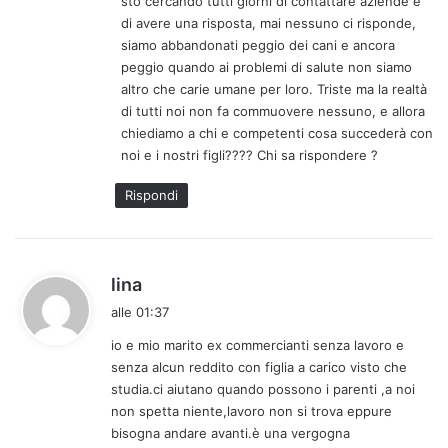
sto cercando tutti giorni di contattare aziende e
di avere una risposta, mai nessuno ci risponde,
siamo abbandonati peggio dei cani e ancora
peggio quando ai problemi di salute non siamo
altro che carie umane per loro. Triste ma la realtà
di tutti noi non fa commuovere nessuno, e allora
chiediamo a chi e competenti cosa succederà con
noi e i nostri figli???? Chi sa rispondere ?
Rispondi
h
lina
a
alle 01:37
d
io e mio marito ex commercianti senza lavoro e
e
senza alcun reddito con figlia a carico visto che
t
studia.ci aiutano quando possono i parenti ,a noi
t
non spetta niente,lavoro non si trova eppure
o
bisogna andare avanti.è una vergogna
: