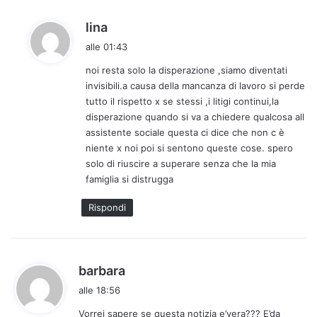
:
h
lina
a
alle 01:43
d
noi resta solo la disperazione ,siamo diventati
e
invisibili.a causa della mancanza di lavoro si perde
t
tutto il rispetto x se stessi ,i litigi continui,la
t
disperazione quando si va a chiedere qualcosa all
o
assistente sociale questa ci dice che non c è
:
niente x noi poi si sentono queste cose. spero
solo di riuscire a superare senza che la mia
famiglia si distrugga
Rispondi
h
barbara
a
alle 18:56
d
Vorrei sapere se questa notizia e’vera??? E’da
e