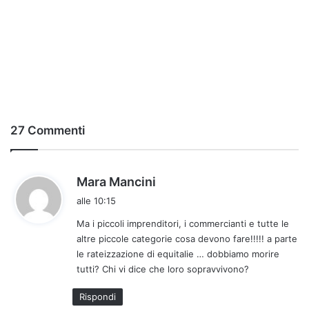
27 Commenti
h
Mara Mancini
a
alle 10:15
d
Ma i piccoli imprenditori, i commercianti e tutte le
e
altre piccole categorie cosa devono fare!!!!! a parte
t
le rateizzazione di equitalie … dobbiamo morire
t
tutti? Chi vi dice che loro sopravvivono?
o
:
Rispondi