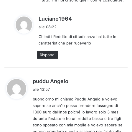
tutti. Tra noi ci sono quelli con le cosiddette.
t
o
:
h
Luciano1964
a
alle 08:22
d
Chiedi i Reddito di cittadinanza hai tutte le
e
caratteristiche per ruceverlo
t
t
Rispondi
o
:
h
puddu Angelo
a
alle 13:57
d
buongiorno mi chiamo Puddu Angelo e volevo
e
sapere se anch’io posso prendere l’assegno di
t
1300 euro dall’Inps poiché io lavoro solo 3 mesi
t
durante l’estate e ho un reddito basso o tre figli
o
sono sposato con mia moglie e volevo sapere se
:
potevo prendere questo assegno per l’aiuto alle