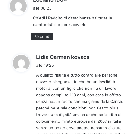
a
alle 08:23
d
Chiedi i Reddito di cittadinanza hai tutte le
e
caratteristiche per ruceverlo
t
t
Rispondi
o
:
h
Lidia Carmen kovacs
a
alle 19:25
d
A quanto risulta e tutto contro alle persone
e
davvero bisognose, io che ho un invalidità
t
motoria, con un figlio che non ha un lavoro
t
appena compiuto i 18 anni, con casa in affitto
o
senza nesun redito,che ma giamo della Caritas
:
perché nelle mie condizioni non riesco piu a
trovare una dignità umana anche se iscritta al
colocamento mirato europea dal 2007 in Italia
senza un posto dove andare nessuno ci aiuta,