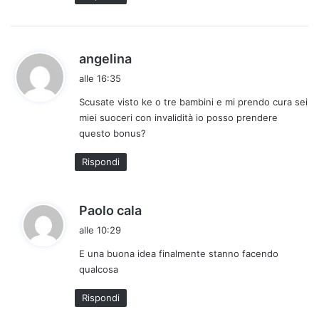
t
o
:
h
angelina
a
alle 16:35
d
Scusate visto ke o tre bambini e mi prendo cura sei
e
miei suoceri con invalidità io posso prendere
t
questo bonus?
t
o
Rispondi
:
h
Paolo cala
a
alle 10:29
d
E una buona idea finalmente stanno facendo
e
qualcosa
t
t
Rispondi
o