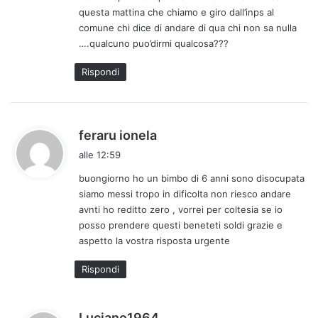
questa mattina che chiamo e giro dall’inps al
t
comune chi dice di andare di qua chi non sa nulla
t
….qualcuno puo’dirmi qualcosa???
o
:
Rispondi
h
feraru ionela
a
alle 12:59
d
buongiorno ho un bimbo di 6 anni sono disocupata
e
siamo messi tropo in dificolta non riesco andare
t
avnti ho reditto zero , vorrei per coltesia se io
t
posso prendere questi beneteti soldi grazie e
o
aspetto la vostra risposta urgente
:
Rispondi
h
Luciano1964