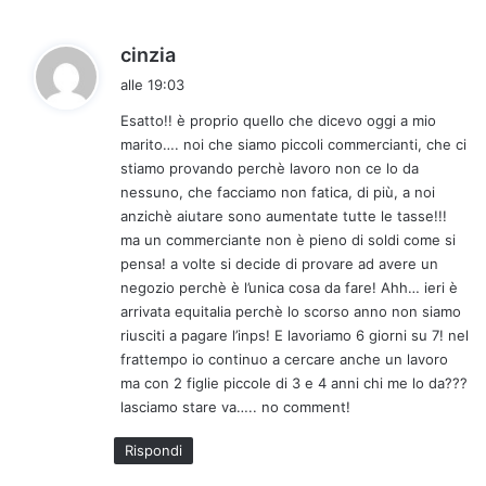
h
cinzia
a
alle 19:03
d
Esatto!! è proprio quello che dicevo oggi a mio
e
marito…. noi che siamo piccoli commercianti, che ci
t
stiamo provando perchè lavoro non ce lo da
t
nessuno, che facciamo non fatica, di più, a noi
o
anzichè aiutare sono aumentate tutte le tasse!!!
:
ma un commerciante non è pieno di soldi come si
pensa! a volte si decide di provare ad avere un
negozio perchè è l’unica cosa da fare! Ahh… ieri è
arrivata equitalia perchè lo scorso anno non siamo
riusciti a pagare l’inps! E lavoriamo 6 giorni su 7! nel
frattempo io continuo a cercare anche un lavoro
ma con 2 figlie piccole di 3 e 4 anni chi me lo da???
lasciamo stare va….. no comment!
Rispondi