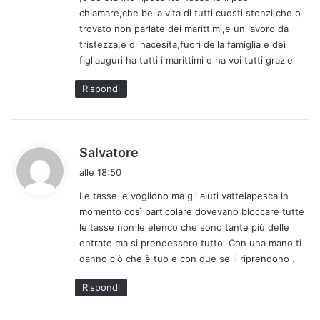
chiamare,che bella vita di tutti cuesti stonzi,che o
trovato non parlate dei marittimi,e un lavoro da
tristezza,e di nacesita,fuori della famiglia e dei
figliauguri ha tutti i marittimi e ha voi tutti grazie
Rispondi
h
Salvatore
a
alle 18:50
d
Le tasse le vogliono ma gli aiuti vattelapesca in
e
momento così particolare dovevano bloccare tutte
t
le tasse non le elenco che sono tante più delle
t
entrate ma si prendessero tutto. Con una mano ti
o
danno ciò che è tuo e con due se li riprendono .
:
Rispondi