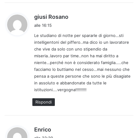
:
h
giusi Rosano
a
alle 16:15
d
Le studiano di notte per spararle di giorno…sti
e
intelligentoni del piffero..ma dico io un lavoratore
t
che vive da solo con uno stipendio da
t
miseria..lavoro par time..non ha mai diritto a
o
niente…perché non è considerato famiglia…..che
:
facciamo lo buttiamo nel cesso…mai nessuno che
pensa a queste persone che sono le più disagiate
in assoluto e abbandonate da tutte le
istituzioni….vergogna!!!!!!!!!
Rispondi
h
Enrico
a