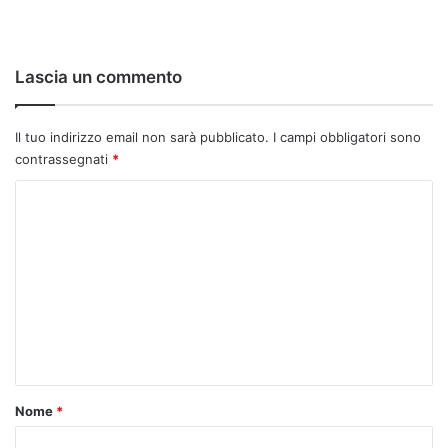
Lascia un commento
Il tuo indirizzo email non sarà pubblicato.
I campi obbligatori sono
contrassegnati
*
C
o
m
m
e
n
t
o
Nome
*
*