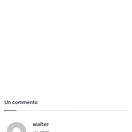
Un commento
h
walter
a