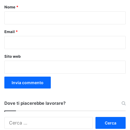
o
Nome
*
*
Email
*
Sito web
Dove ti piacerebbe lavorare?
Ricerca
per: