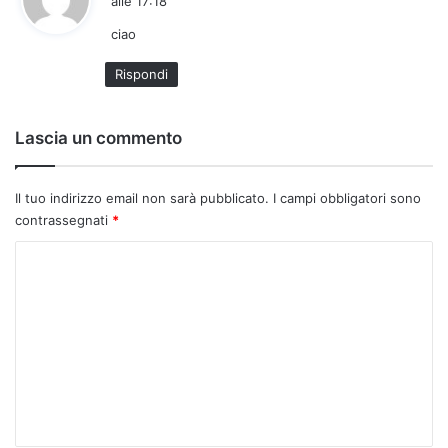
alle 17:18
d
ciao
e
t
Rispondi
t
o
:
Lascia un commento
Il tuo indirizzo email non sarà pubblicato.
I campi obbligatori sono
contrassegnati
*
C
o
m
m
e
n
t