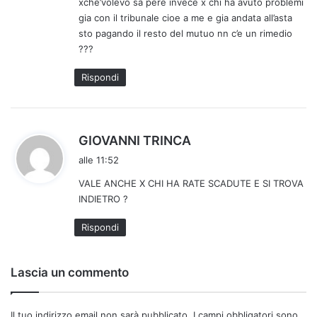
xche’volevo sa pere invece x chi ha avuto problemi
t
gia con il tribunale cioe a me e gia andata all’asta
t
sto pagando il resto del mutuo nn c’e un rimedio
o
???
:
Rispondi
h
GIOVANNI TRINCA
a
alle 11:52
d
VALE ANCHE X CHI HA RATE SCADUTE E SI TROVA
e
INDIETRO ?
t
t
Rispondi
o
:
Lascia un commento
Il tuo indirizzo email non sarà pubblicato.
I campi obbligatori sono