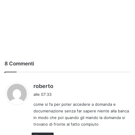
8 Commenti
h
roberto
a
alle 07:33
d
come si fa per poter accedere a domanda e
e
documenazione senza far sapere niente alla banca
t
in modo che poi quando gli mando la domanda si
t
trovano di fronte al fatto compiuto
o
: