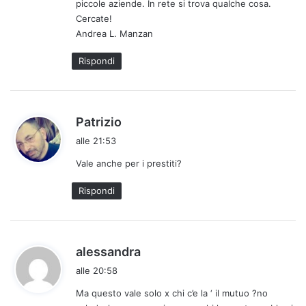
piccole aziende. In rete si trova qualche cosa.
t
Cercate!
o
Andrea L. Manzan
:
Rispondi
h
Patrizio
a
alle 21:53
d
Vale anche per i prestiti?
e
t
Rispondi
t
o
:
h
alessandra
a
alle 20:58
d
Ma questo vale solo x chi c’e la ‘ il mutuo ?no
e