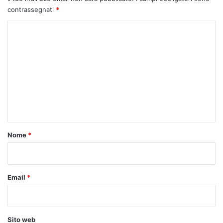
contrassegnati
*
C
o
m
m
e
n
t
o
Nome
*
*
Email
*
Sito web