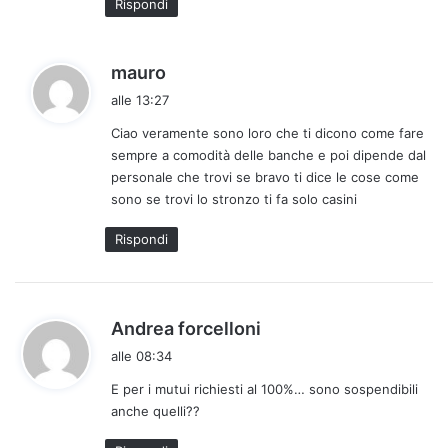
Rispondi
h
mauro
a
alle 13:27
d
Ciao veramente sono loro che ti dicono come fare
e
sempre a comodità delle banche e poi dipende dal
t
personale che trovi se bravo ti dice le cose come
t
sono se trovi lo stronzo ti fa solo casini
o
:
Rispondi
h
Andrea forcelloni
a
alle 08:34
d
E per i mutui richiesti al 100%… sono sospendibili
e
anche quelli??
t
t