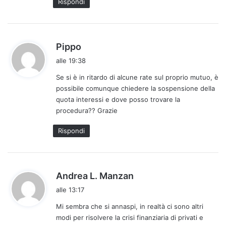
Rispondi
o
:
h
Pippo
a
alle 19:38
d
Se si è in ritardo di alcune rate sul proprio mutuo, è
e
possibile comunque chiedere la sospensione della
t
quota interessi e dove posso trovare la
t
procedura?? Grazie
o
:
Rispondi
h
Andrea L. Manzan
a
alle 13:17
d
Mi sembra che si annaspi, in realtà ci sono altri
e
modi per risolvere la crisi finanziaria di privati e
t