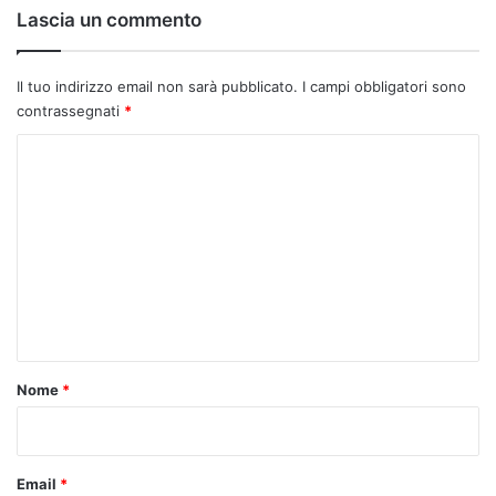
Lascia un commento
Il tuo indirizzo email non sarà pubblicato.
I campi obbligatori sono
contrassegnati
*
C
o
m
m
e
n
t
o
Nome
*
*
Email
*