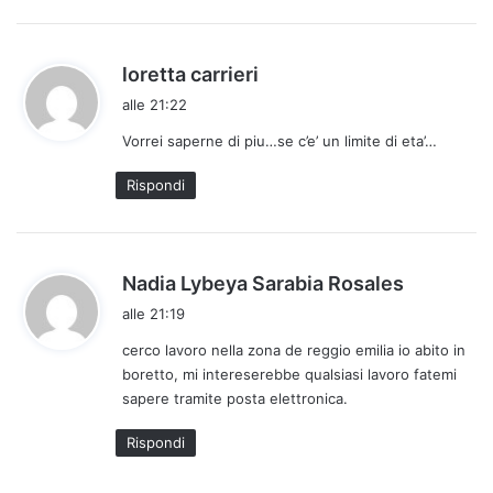
:
h
loretta carrieri
a
alle 21:22
d
Vorrei saperne di piu…se c’e’ un limite di eta’…
e
t
Rispondi
t
o
:
h
Nadia Lybeya Sarabia Rosales
a
alle 21:19
d
cerco lavoro nella zona de reggio emilia io abito in
e
boretto, mi intereserebbe qualsiasi lavoro fatemi
t
sapere tramite posta elettronica.
t
o
Rispondi
: