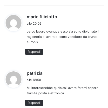
o
:
h
mario filiciotto
a
alle 20:02
d
cerco lavoro ovunque esso sia sono diplomato in
e
ragioneria o lavorato come venditore da bruno
t
euronix
t
o
Rispondi
:
h
patrizia
a
alle 18:58
d
Mi intereserebbe qualsiasi lavoro fatemi sapere
e
tramite posta elettronica
t
t
Rispondi
o