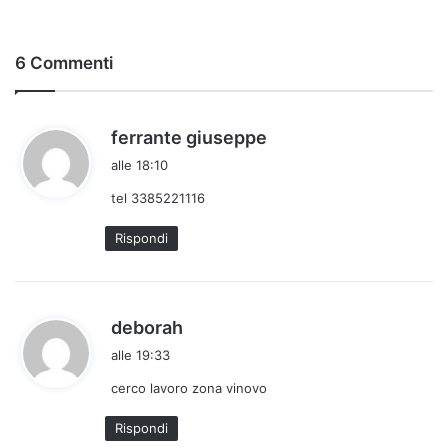
6 Commenti
h
ferrante giuseppe
a
alle 18:10
d
tel 3385221116
e
t
Rispondi
t
o
:
h
deborah
a
alle 19:33
d
cerco lavoro zona vinovo
e
t
Rispondi
t