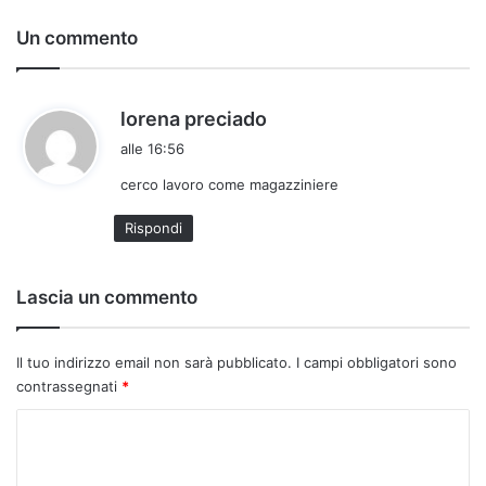
Un commento
h
lorena preciado
a
alle 16:56
d
cerco lavoro come magazziniere
e
t
Rispondi
t
o
:
Lascia un commento
Il tuo indirizzo email non sarà pubblicato.
I campi obbligatori sono
contrassegnati
*
C
o