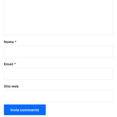
m
m
e
n
t
o
Nome
*
*
Email
*
Sito web