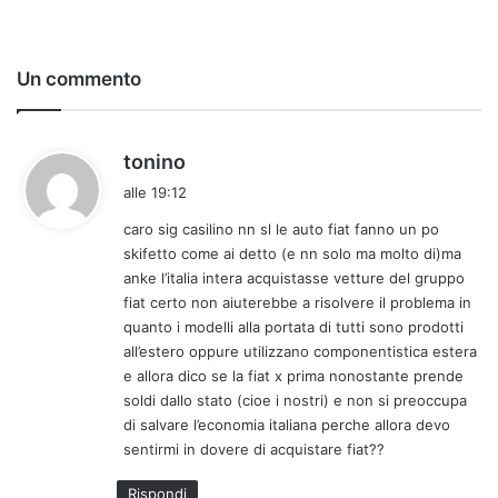
Un commento
h
tonino
a
alle 19:12
d
caro sig casilino nn sl le auto fiat fanno un po
e
skifetto come ai detto (e nn solo ma molto di)ma
t
anke l’italia intera acquistasse vetture del gruppo
t
fiat certo non aiuterebbe a risolvere il problema in
o
quanto i modelli alla portata di tutti sono prodotti
:
all’estero oppure utilizzano componentistica estera
e allora dico se la fiat x prima nonostante prende
soldi dallo stato (cioe i nostri) e non si preoccupa
di salvare l’economia italiana perche allora devo
sentirmi in dovere di acquistare fiat??
Rispondi