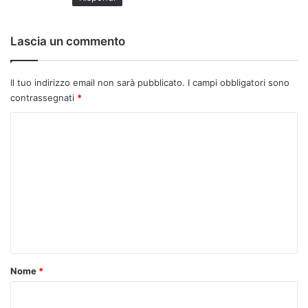
Lascia un commento
Il tuo indirizzo email non sarà pubblicato.
I campi obbligatori sono
contrassegnati
*
C
o
m
m
e
n
t
o
Nome
*
*