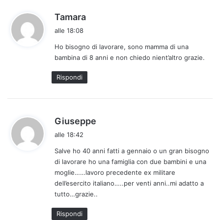
h
Tamara
a
alle 18:08
d
Ho bisogno di lavorare, sono mamma di una
e
bambina di 8 anni e non chiedo nient’altro grazie.
t
t
Rispondi
o
:
h
Giuseppe
a
alle 18:42
d
Salve ho 40 anni fatti a gennaio o un gran bisogno
e
di lavorare ho una famiglia con due bambini e una
t
moglie……lavoro precedente ex militare
t
dell’esercito italiano…..per venti anni..mi adatto a
o
tutto…grazie..
:
Rispondi