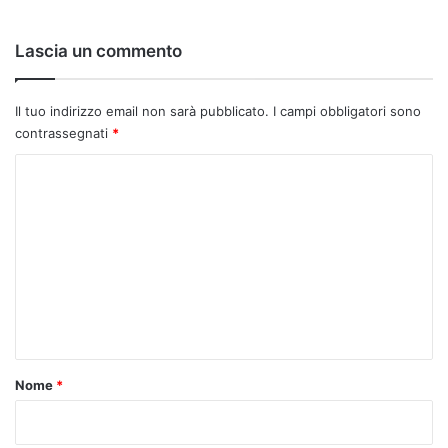
Lascia un commento
Il tuo indirizzo email non sarà pubblicato.
I campi obbligatori sono
contrassegnati
*
C
o
m
m
e
n
t
o
Nome
*
*