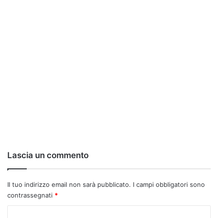
Lascia un commento
Il tuo indirizzo email non sarà pubblicato.
I campi obbligatori sono
contrassegnati
*
C