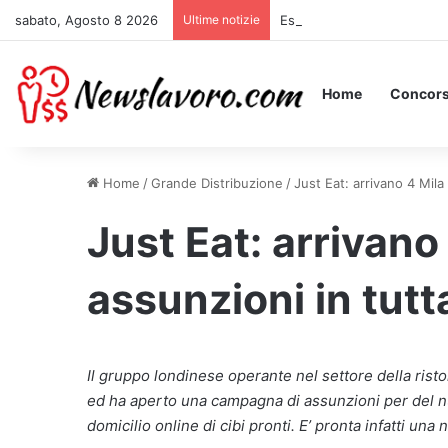
sabato, Agosto 8 2026
Ultime notizie
Essere Pagati per Stare a L
Home
Concors
Home
/
Grande Distribuzione
/
Just Eat: arrivano 4 Mila 
Just Eat: arrivano
assunzioni in tutta
Il gruppo londinese operante nel settore della risto
ed ha aperto una campagna di assunzioni per del n
domicilio online di cibi pronti. E’ pronta infatti u