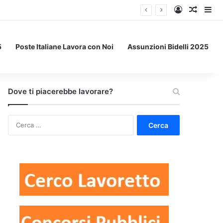
Accedi
Un art
Bar
5
Poste Italiane Lavora con Noi
Assunzioni Bidelli 2025
Dove ti piacerebbe lavorare?
Ricerca
per: