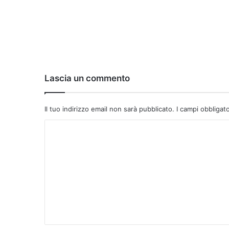
Lascia un commento
Il tuo indirizzo email non sarà pubblicato.
I campi obbligat
C
o
m
m
e
n
t