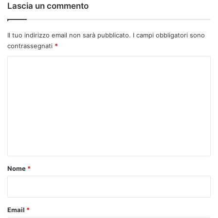
Lascia un commento
Il tuo indirizzo email non sarà pubblicato.
I campi obbligatori sono
contrassegnati
*
C
o
m
m
e
n
t
o
Nome
*
*
Email
*