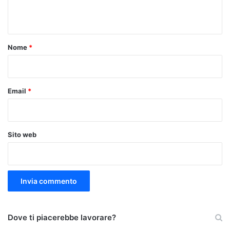
n
t
o
Nome
*
*
Email
*
Sito web
Dove ti piacerebbe lavorare?