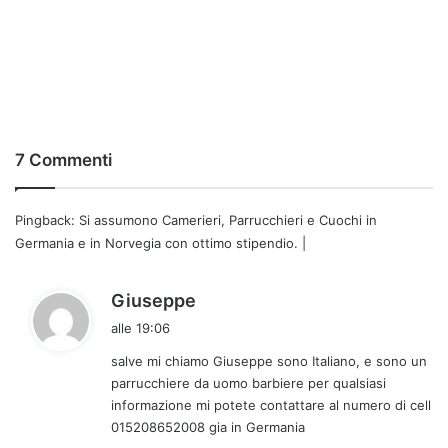
7 Commenti
Pingback:
Si assumono Camerieri, Parrucchieri e Cuochi in
Germania e in Norvegia con ottimo stipendio. |
h
Giuseppe
a
alle 19:06
d
salve mi chiamo Giuseppe sono Italiano, e sono un
e
parrucchiere da uomo barbiere per qualsiasi
t
informazione mi potete contattare al numero di cell
t
015208652008 gia in Germania
o