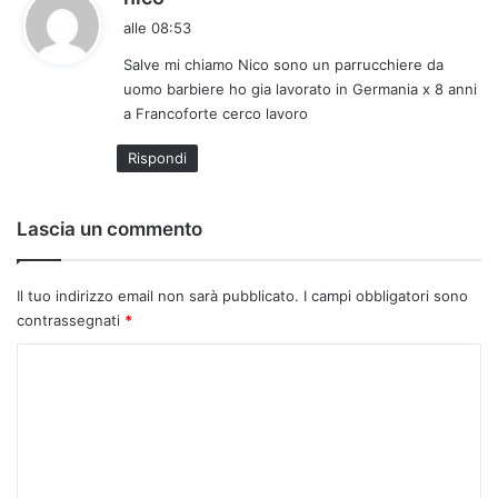
a
alle 08:53
d
Salve mi chiamo Nico sono un parrucchiere da
e
uomo barbiere ho gia lavorato in Germania x 8 anni
t
a Francoforte cerco lavoro
t
o
Rispondi
:
Lascia un commento
Il tuo indirizzo email non sarà pubblicato.
I campi obbligatori sono
contrassegnati
*
C
o
m
m
e