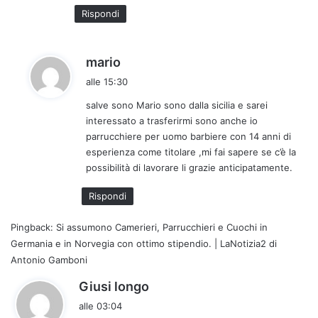
:
Rispondi
h
mario
a
alle 15:30
d
salve sono Mario sono dalla sicilia e sarei
e
interessato a trasferirmi sono anche io
t
parrucchiere per uomo barbiere con 14 anni di
t
esperienza come titolare ,mi fai sapere se c’è la
o
possibilità di lavorare li grazie anticipatamente.
:
Rispondi
Pingback:
Si assumono Camerieri, Parrucchieri e Cuochi in
Germania e in Norvegia con ottimo stipendio. | LaNotizia2 di
Antonio Gamboni
h
Giusi longo
a
alle 03:04
d