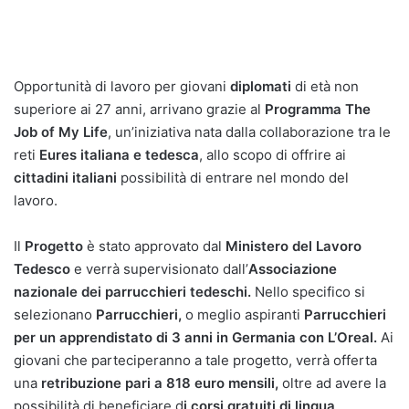
Opportunità di lavoro per giovani
diplomati
di età non
superiore ai 27 anni, arrivano grazie al
Programma The
Job of My Life
, un’iniziativa nata dalla collaborazione tra le
reti
Eures italiana e tedesca
, allo scopo di offrire ai
cittadini italiani
possibilità di entrare nel mondo del
lavoro.
Il
Progetto
è stato approvato dal
Ministero del Lavoro
Tedesco
e verrà supervisionato dall’
Associazione
nazionale dei parrucchieri tedeschi.
Nello specifico si
selezionano
Parrucchieri,
o meglio aspiranti
Parrucchieri
per un apprendistato di 3 anni in Germania con L’Oreal.
Ai
giovani che parteciperanno a tale progetto, verrà offerta
una
retribuzione pari a 818 euro mensili,
oltre ad avere la
possibilità di beneficiare d
i corsi gratuiti di lingua