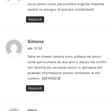
cerco lavoro come parrucchiera urgente massima
e
serietà ho bisogno di lavorare contattatemi
t
t
Rispondi
o
:
h
Simona
a
alle 15:39
d
Salve mi chiamo simona sono siciliana ma lavoro
e
come parrucchiera da due anni è mezzo hai confini
t
con l’austria,sto cercando lavoro in germania per
t
qualsiasi informazione potete contattare al mio
o
numero. 3881909238
:
Rispondi
h
nico