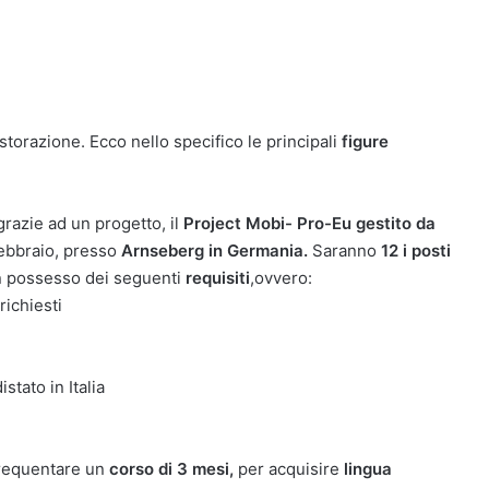
istorazione. Ecco nello specifico le principali
figure
razie ad un progetto, il
Project Mobi- Pro-Eu gestito da
febbraio, presso
Arnseberg in Germania.
Saranno
12 i posti
in possesso dei seguenti
requisiti
,ovvero:
richiesti
stato in Italia
 frequentare un
corso di 3 mesi,
per acquisire
lingua