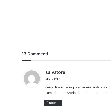
13 Commenti
h
salvatore
a
alle 21:37
d
cerco lavoro sonop cameriere aiuto cuoco 
e
cameriere piezzeria ristorante e bar sono
t
t
Rispondi
o