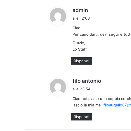
:
h
admin
a
alle 12:03
d
Ciao,
e
Per candidarti, devi seguire tutte
t
t
Grazie,
Lo Staff.
o
:
Rispondi
h
filo antonio
a
alle 23:54
d
Ciao noi siamo una coppia cerch
e
lascio la mia mail
filoaugello87@vi
t
t
Rispondi
o
: