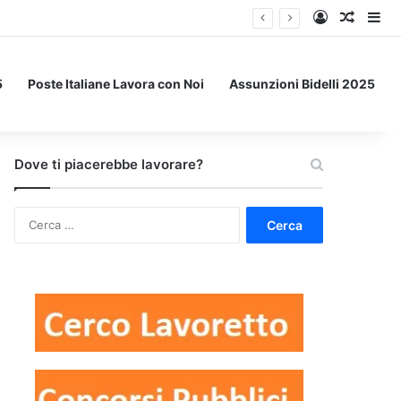
Accedi
Un art
Bar
5
Poste Italiane Lavora con Noi
Assunzioni Bidelli 2025
Dove ti piacerebbe lavorare?
Ricerca
per: