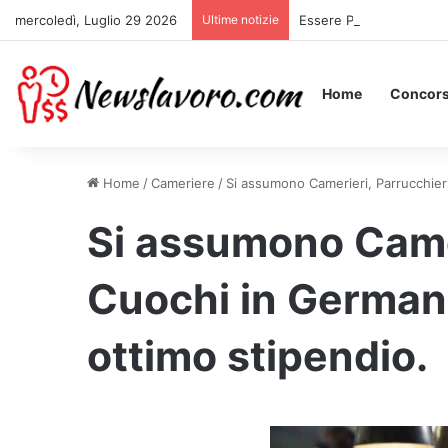
mercoledì, Luglio 29 2026
Ultime notizie
Essere Pagati per Stare 
Home
Concors
Home
/
Cameriere
/
Si assumono Camerieri, Parrucchier
Si assumono Camer
Cuochi in Germani
ottimo stipendio.