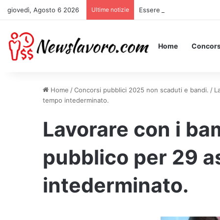
giovedì, Agosto 6 2026
Ultime notizie
Essere Pagati per Stare a 
Home
Concors
Home
/
Concorsi pubblici 2025 non scaduti e bandi.
/
L
tempo intederminato.
Lavorare con i ba
pubblico per 29 a
intederminato.