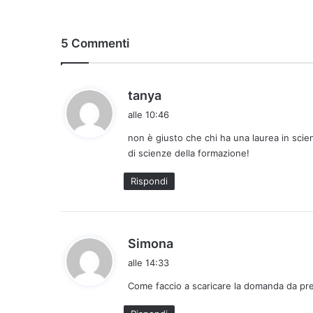
5 Commenti
h
tanya
a
alle 10:46
d
non è giusto che chi ha una laurea in scie
e
di scienze della formazione!
t
t
Rispondi
o
:
h
Simona
a
alle 14:33
d
Come faccio a scaricare la domanda da pr
e
t