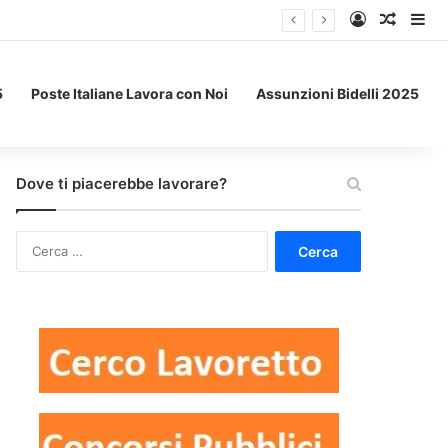
Accedi
Un art
Bar
5
Poste Italiane Lavora con Noi
Assunzioni Bidelli 2025
Dove ti piacerebbe lavorare?
Ricerca
per: