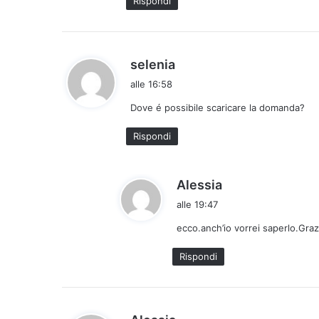
Rispondi
t
o
:
h
selenia
a
alle 16:58
d
Dove é possibile scaricare la domanda?
e
t
Rispondi
t
o
:
h
Alessia
a
alle 19:47
d
ecco.anch’io vorrei saperlo.Grazi
e
t
Rispondi
t
o
:
h