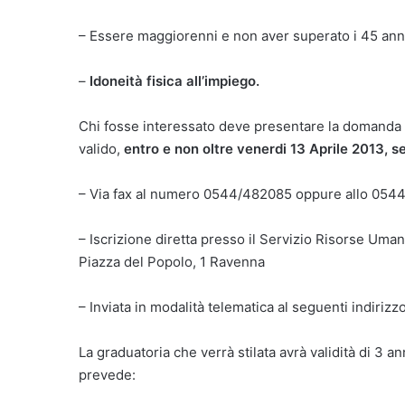
– Essere maggiorenni e non aver superato i 45 anni
–
Idoneità fisica all’impiego.
Chi fosse interessato deve presentare la domanda 
valido,
entro e non oltre venerdi 13 Aprile 2013, 
– Via fax al numero 0544/482085 oppure allo 054
– Iscrizione diretta presso il Servizio Risorse Uma
Piazza del Popolo, 1 Ravenna
– Inviata in modalità telematica al seguenti indirizz
La graduatoria che verrà stilata avrà validità di 3 a
prevede: