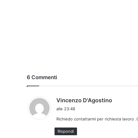
6 Commenti
h
Vincenzo D'Agostino
a
alle 23:48
d
Richiedo contattarmi per richiesta lavoro .
e
t
Rispondi
t