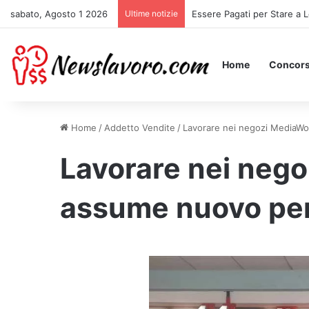
sabato, Agosto 1 2026
Ultime notizie
Essere Pagati per Stare a L
Home
Concors
Home
/
Addetto Vendite
/
Lavorare nei negozi MediaWorl
Lavorare nei nego
assume nuovo pers