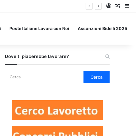
Accedi
Un art
Bar
5
Poste Italiane Lavora con Noi
Assunzioni Bidelli 2025
Dove ti piacerebbe lavorare?
Ricerca
per: