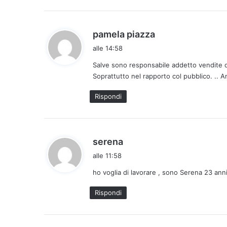
o
:
h
pamela piazza
a
alle 14:58
d
Salve sono responsabile addetto vendite di
e
Soprattutto nel rapporto col pubblico. .. A
t
t
Rispondi
o
:
h
serena
a
alle 11:58
d
ho voglia di lavorare , sono Serena 23 ann
e
t
Rispondi
t
o
: