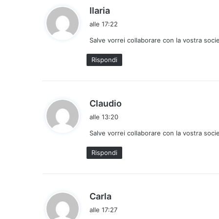
h
Ilaria
a
alle 17:22
d
Salve vorrei collaborare con la vostra soci
e
t
Rispondi
t
o
:
h
Claudio
a
alle 13:20
d
Salve vorrei collaborare con la vostra soci
e
t
Rispondi
t
o
:
h
Carla
a
alle 17:27
d