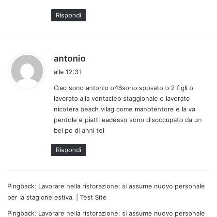
t
Rispondi
t
o
:
h
antonio
a
alle 12:31
d
Ciao sono antonio o46sono sposato o 2 figli o
e
lavorato alla ventacleb staggionale o lavorato
t
nicotera beach vilag come manotentore e la va
t
pentole e piatti eadesso sono disoccupato da un
o
bel po di anni tel
:
Rispondi
Pingback:
Lavorare nella ristorazione: si assume nuovo personale
per la stagione estiva. | Test Site
Pingback:
Lavorare nella ristorazione: si assume nuovo personale