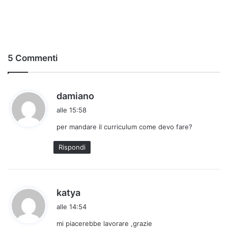
5 Commenti
h
damiano
a
alle 15:58
d
per mandare il curriculum come devo fare?
e
t
Rispondi
t
o
:
h
katya
a
alle 14:54
d
mi piacerebbe lavorare ,grazie
e