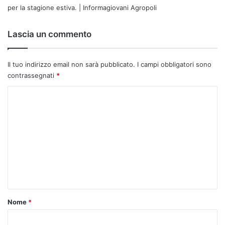
per la stagione estiva. | Informagiovani Agropoli
Lascia un commento
Il tuo indirizzo email non sarà pubblicato.
I campi obbligatori sono
contrassegnati
*
C
o
m
m
e
n
t
o
Nome
*
*