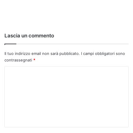
Lascia un commento
Il tuo indirizzo email non sarà pubblicato.
I campi obbligatori sono
contrassegnati
*
C
o
m
m
e
n
t
o