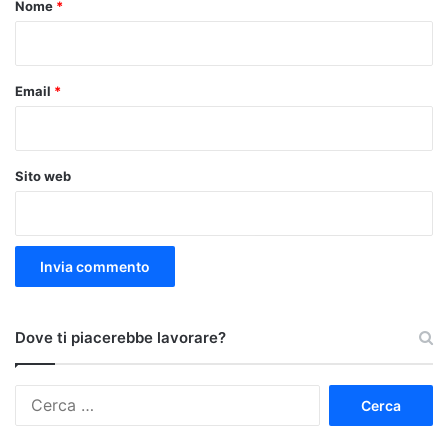
Nome
*
*
Email
*
Sito web
Dove ti piacerebbe lavorare?
Ricerca
per: