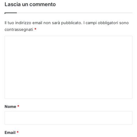
Lascia un commento
Il tuo indirizzo email non sarà pubblicato.
I campi obbligatori sono
contrassegnati
*
C
o
m
m
e
n
t
o
Nome
*
*
Email
*