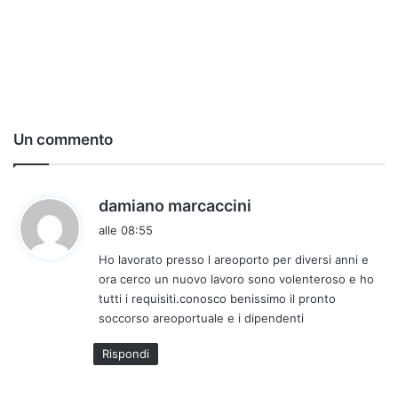
Un commento
h
damiano marcaccini
a
alle 08:55
d
Ho lavorato presso l areoporto per diversi anni e
e
ora cerco un nuovo lavoro sono volenteroso e ho
t
tutti i requisiti.conosco benissimo il pronto
t
soccorso areoportuale e i dipendenti
o
:
Rispondi