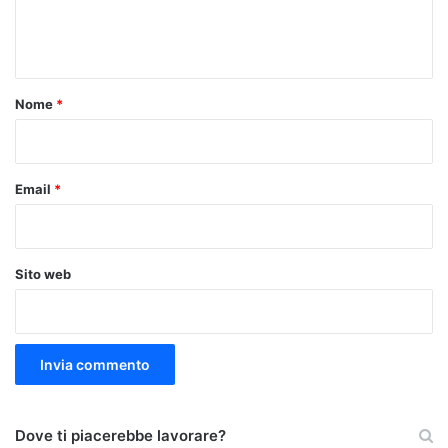
e
n
t
o
Nome
*
*
Email
*
Sito web
Dove ti piacerebbe lavorare?