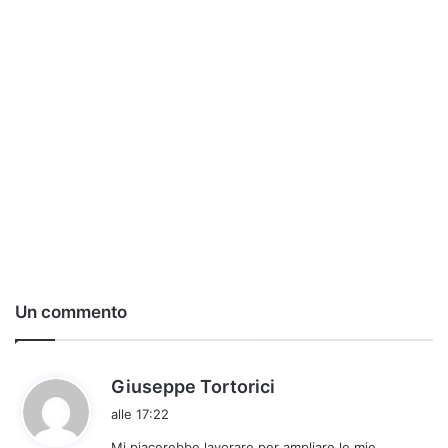
Un commento
h
Giuseppe Tortorici
a
alle 17:22
d
Mi piacerebbe lavorare per ampliare le mie