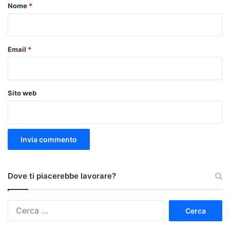
o
Nome
*
*
Email
*
Sito web
Dove ti piacerebbe lavorare?
Ricerca
per: