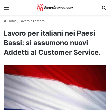
Menu
Ri
Home
/
Lavoro all'estero
Lavoro per italiani nei Paesi
Bassi: si assumono nuovi
Addetti al Customer Service.