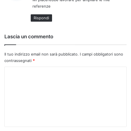
e
referenze
t
t
Rispondi
o
:
Lascia un commento
Il tuo indirizzo email non sarà pubblicato.
I campi obbligatori sono
contrassegnati
*
C
o
m
m
e
n
t