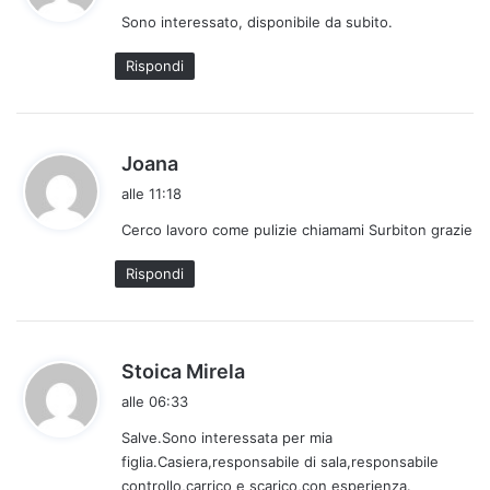
d
Sono interessato, disponibile da subito.
e
t
Rispondi
t
o
:
h
Joana
a
alle 11:18
d
Cerco lavoro come pulizie chiamami Surbiton grazie
e
t
Rispondi
t
o
:
h
Stoica Mirela
a
alle 06:33
d
Salve.Sono interessata per mia
e
figlia.Casiera,responsabile di sala,responsabile
t
controllo,carrico e scarico,con esperienza.