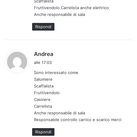
Scaffalista
t
Fruttivendolo Carrelista anche elettrico
t
Anche responsabile di sala
o
:
Rispondi
h
Andrea
a
alle 17:03
d
Sono interessato come
e
Salumiere
t
Scaffalista
t
Fruttivendolo
o
Cassiere
:
Carrelista
Anche responsabile di sala
Responsabile controllo carrico e scarico merci
Rispondi