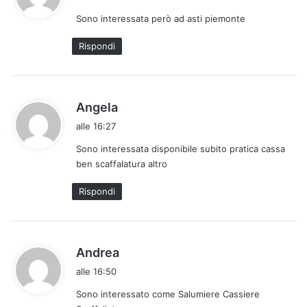
d
Sono interessata però ad asti piemonte
e
t
Rispondi
t
o
:
h
Angela
a
alle 16:27
d
Sono interessata disponibile subito pratica cassa
e
ben scaffalatura altro
t
t
Rispondi
o
:
h
Andrea
a
alle 16:50
d
Sono interessato come Salumiere Cassiere
e