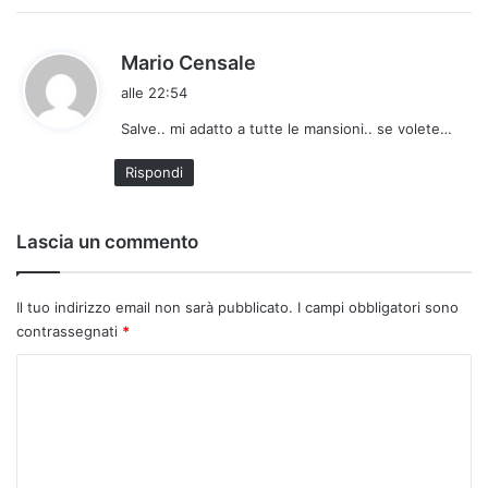
o
:
h
Mario Censale
a
alle 22:54
d
Salve.. mi adatto a tutte le mansioni.. se volete…
e
t
Rispondi
t
o
:
Lascia un commento
Il tuo indirizzo email non sarà pubblicato.
I campi obbligatori sono
contrassegnati
*
C
o
m
m