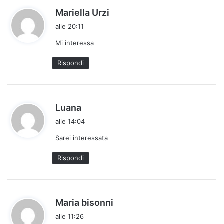
h
Mariella Urzi
a
alle 20:11
d
Mi interessa
e
t
Rispondi
t
o
:
h
Luana
a
alle 14:04
d
Sarei interessata
e
t
Rispondi
t
o
:
h
Maria bisonni
a
alle 11:26
d