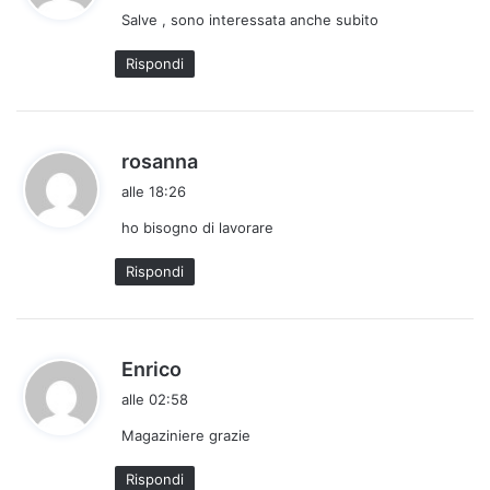
Salve , sono interessata anche subito
e
t
Rispondi
t
o
:
h
rosanna
a
alle 18:26
d
ho bisogno di lavorare
e
t
Rispondi
t
o
:
h
Enrico
a
alle 02:58
d
Magaziniere grazie
e
t
Rispondi
t