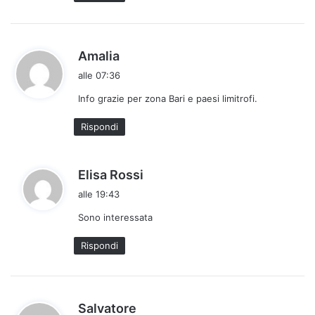
o
:
h
Amalia
a
alle 07:36
d
Info grazie per zona Bari e paesi limitrofi.
e
t
Rispondi
t
o
:
h
Elisa Rossi
a
alle 19:43
d
Sono interessata
e
t
Rispondi
t
o
:
h
Salvatore