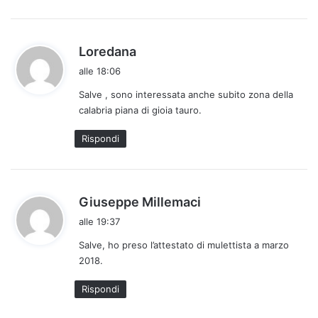
h
Loredana
a
alle 18:06
d
Salve , sono interessata anche subito zona della
e
calabria piana di gioia tauro.
t
t
Rispondi
o
:
h
Giuseppe Millemaci
a
alle 19:37
d
Salve, ho preso l’attestato di mulettista a marzo
e
2018.
t
t
Rispondi
o
: