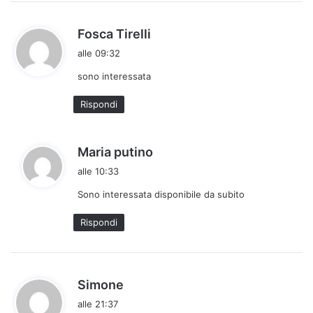
h
Fosca Tirelli
a
alle 09:32
d
sono interessata
e
t
Rispondi
t
o
:
h
Maria putino
a
alle 10:33
d
Sono interessata disponibile da subito
e
t
Rispondi
t
o
:
h
Simone
a
alle 21:37