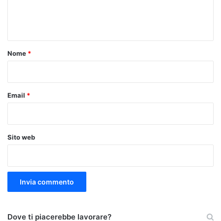
e
n
t
o
Nome
*
*
Email
*
Sito web
Dove ti piacerebbe lavorare?