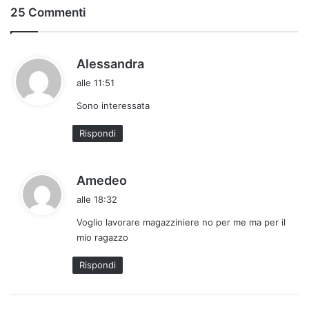
25 Commenti
h
Alessandra
a
alle 11:51
d
Sono interessata
e
t
Rispondi
t
o
:
h
Amedeo
a
alle 18:32
d
Voglio lavorare magazziniere no per me ma per il
e
mio ragazzo
t
t
Rispondi
o
: