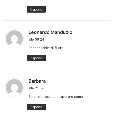
t
o
Rispondi
:
h
Leonardo Manduzio
a
alle 09:24
d
Responsabile di filiare
e
t
Rispondi
t
o
:
h
Barbara
a
alle 21:39
d
Sarei interessata di lavorare come
e
t
Rispondi
t