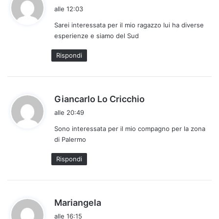
a
alle 12:03
d
Sarei interessata per il mio ragazzo lui ha diverse
e
esperienze e siamo del Sud
t
t
Rispondi
o
:
h
Giancarlo Lo Cricchio
a
alle 20:49
d
Sono interessata per il mio compagno per la zona
e
di Palermo
t
t
Rispondi
o
:
h
Mariangela
a
alle 16:15