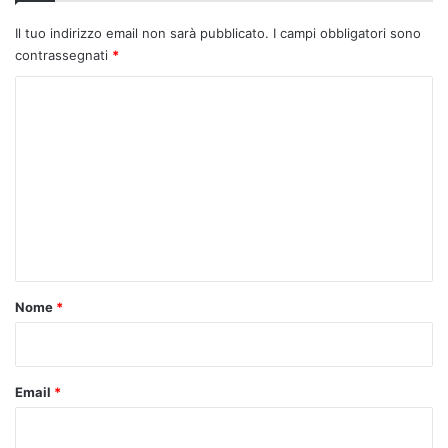
Il tuo indirizzo email non sarà pubblicato.
I campi obbligatori sono
contrassegnati
*
C
o
m
m
e
n
t
o
Nome
*
*
Email
*