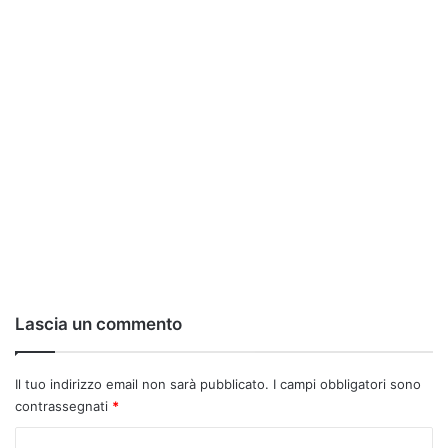
Lascia un commento
Il tuo indirizzo email non sarà pubblicato.
I campi obbligatori sono
contrassegnati
*
C