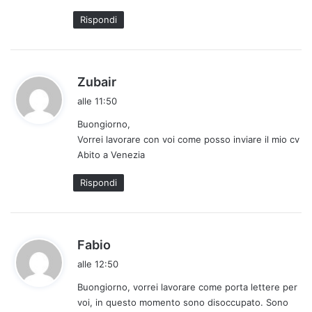
Rispondi
h
Zubair
a
alle 11:50
d
Buongiorno,
e
Vorrei lavorare con voi come posso inviare il mio cv
t
Abito a Venezia
t
o
Rispondi
:
h
Fabio
a
alle 12:50
d
Buongiorno, vorrei lavorare come porta lettere per
e
voi, in questo momento sono disoccupato. Sono
t