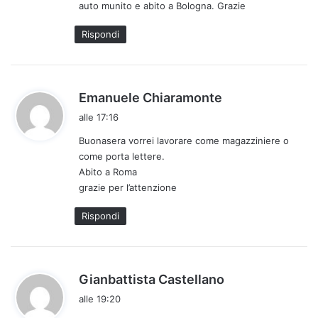
auto munito e abito a Bologna. Grazie
t
o
Rispondi
:
h
Emanuele Chiaramonte
a
alle 17:16
d
Buonasera vorrei lavorare come magazziniere o
e
come porta lettere.
t
Abito a Roma
t
grazie per l’attenzione
o
:
Rispondi
h
Gianbattista Castellano
a
alle 19:20
d