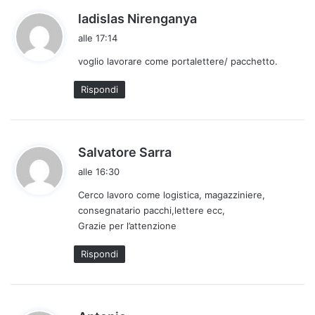
h
ladislas Nirenganya
a
alle 17:14
d
voglio lavorare come portalettere/ pacchetto.
e
t
Rispondi
t
o
:
h
Salvatore Sarra
a
alle 16:30
d
Cerco lavoro come logistica, magazziniere,
e
consegnatario pacchi,lettere ecc,
t
Grazie per l’attenzione
t
o
Rispondi
:
h