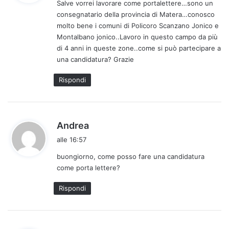
Salve vorrei lavorare come portalettere…sono un
e
consegnatario della provincia di Matera…conosco
t
molto bene i comuni di Policoro Scanzano Jonico e
t
Montalbano jonico..Lavoro in questo campo da più
o
di 4 anni in queste zone..come si può partecipare a
:
una candidatura? Grazie
Rispondi
h
Andrea
a
alle 16:57
d
buongiorno, come posso fare una candidatura
e
come porta lettere?
t
t
Rispondi
o
: