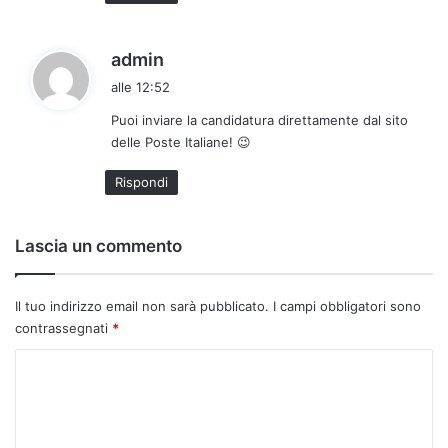
h
admin
a
alle 12:52
d
Puoi inviare la candidatura direttamente dal sito
e
delle Poste Italiane! 😉
t
t
Rispondi
o
:
Lascia un commento
Il tuo indirizzo email non sarà pubblicato.
I campi obbligatori sono
contrassegnati
*
C
o
m