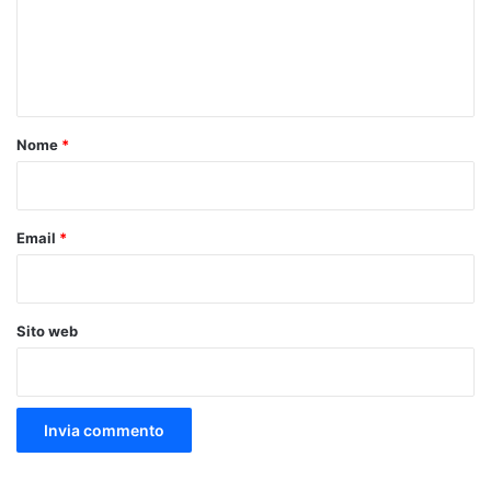
m
e
n
t
o
Nome
*
*
Email
*
Sito web