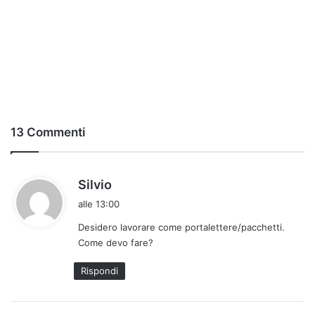
13 Commenti
h
Silvio
a
alle 13:00
d
Desidero lavorare come portalettere/pacchetti.
e
Come devo fare?
t
t
Rispondi
o
: