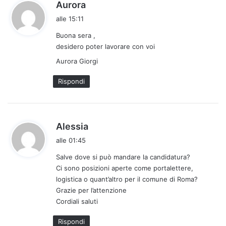
h
Aurora
a
alle 15:11
d
Buona sera ,
e
desidero poter lavorare con voi
t
t
Aurora Giorgi
o
Rispondi
:
h
Alessia
a
alle 01:45
d
Salve dove si può mandare la candidatura?
e
Ci sono posizioni aperte come portalettere,
t
logistica o quant’altro per il comune di Roma?
t
Grazie per l’attenzione
o
Cordiali saluti
:
Rispondi