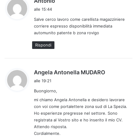
Antonio
a
alle 15:44
d
Salve cerco lavoro come carellista magazziniere
e
corriere espresso disponibilità immediata
t
automunito patente b zona rovigo
t
o
Rispondi
:
h
Angela Antonella MUDARO
a
alle 19:21
d
Buongiorno,
e
t
mi chiamo Angela Antonella e desidero lavorare
t
con voi come portalettere zona sud di La Spezia.
Ho esperienze pregresse nel settore. Sono
o
registrata al Vostro sito e ho inserito il mio CV.
:
Attendo risposta.
Cordialmente.