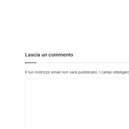
Lascia un commento
Il tuo indirizzo email non sarà pubblicato.
I campi obbligat
C
o
m
m
e
n