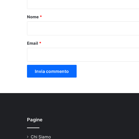
t
o
Nome
*
*
Email
*
Pagine
Chi Siamo