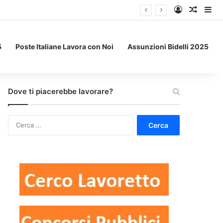
Accedi
Un art
Bar
5
Poste Italiane Lavora con Noi
Assunzioni Bidelli 2025
Dove ti piacerebbe lavorare?
Ricerca
per: