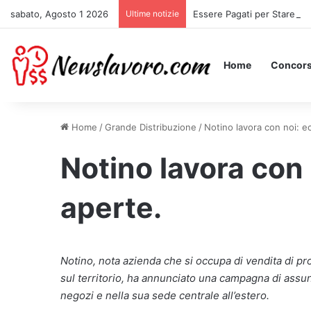
sabato, Agosto 1 2026
Ultime notizie
Essere Pagati per Stare a L
Home
Concors
Home
/
Grande Distribuzione
/
Notino lavora con noi: ec
Notino lavora con 
aperte.
Notino, nota azienda che si occupa di vendita di pr
sul territorio, ha annunciato una campagna di assu
negozi e nella sua sede centrale all’estero.