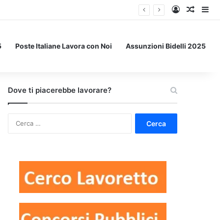
Accedi
Un art
Bar
5
Poste Italiane Lavora con Noi
Assunzioni Bidelli 2025
Dove ti piacerebbe lavorare?
Ricerca
per: