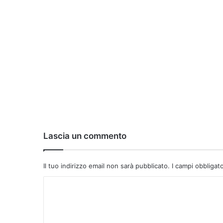
Lascia un commento
Il tuo indirizzo email non sarà pubblicato.
I campi obbligat
C
o
m