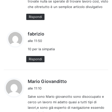
trovate nulla se sperate di trovare lavoro così, visto
t
che oltretutto è un semplice articolo divulgativo
t
o
Rispondi
:
h
fabrizio
a
alle 11:50
d
10 per la simpatia
e
t
Rispondi
t
o
:
h
Mario Giovanditto
a
alle 11:10
d
Salve sono Mario giovanotto sono disoccupato e
e
cerco un lavoro mi adatto quasi a tutti tipi di
t
lavori,e sono già esperto di navigazione essendo
t