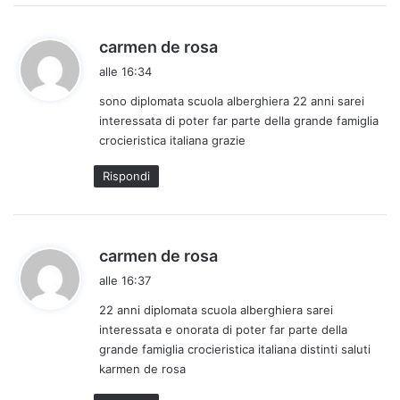
:
h
carmen de rosa
a
alle 16:34
d
sono diplomata scuola alberghiera 22 anni sarei
e
interessata di poter far parte della grande famiglia
t
crocieristica italiana grazie
t
o
Rispondi
:
h
carmen de rosa
a
alle 16:37
d
22 anni diplomata scuola alberghiera sarei
e
interessata e onorata di poter far parte della
t
grande famiglia crocieristica italiana distinti saluti
t
karmen de rosa
o
: