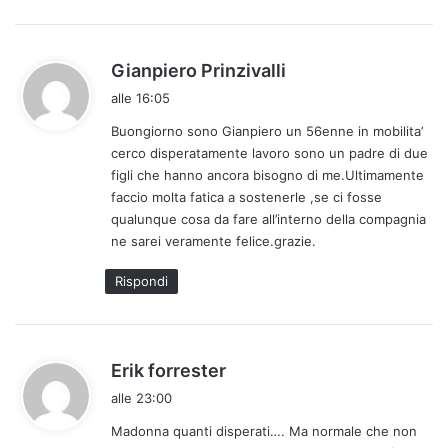
:
h
Gianpiero Prinzivalli
a
alle 16:05
d
Buongiorno sono Gianpiero un 56enne in mobilita’
e
cerco disperatamente lavoro sono un padre di due
t
figli che hanno ancora bisogno di me.Ultimamente
t
faccio molta fatica a sostenerle ,se ci fosse
o
qualunque cosa da fare all’interno della compagnia
:
ne sarei veramente felice.grazie.
Rispondi
h
Erik forrester
a
alle 23:00
d
Madonna quanti disperati…. Ma normale che non
e