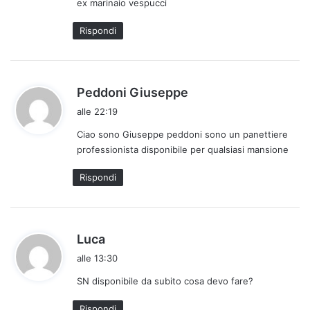
ex marinaio vespucci
o
:
Rispondi
h
Peddoni Giuseppe
a
alle 22:19
d
Ciao sono Giuseppe peddoni sono un panettiere
e
professionista disponibile per qualsiasi mansione
t
t
Rispondi
o
:
h
Luca
a
alle 13:30
d
SN disponibile da subito cosa devo fare?
e
t
Rispondi