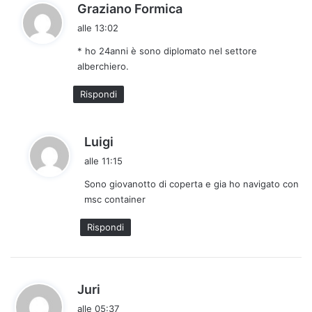
h
Graziano Formica
a
alle 13:02
d
* ho 24anni è sono diplomato nel settore
e
alberchiero.
t
t
Rispondi
o
:
h
Luigi
a
alle 11:15
d
Sono giovanotto di coperta e gia ho navigato con
e
msc container
t
t
Rispondi
o
:
h
Juri
a
alle 05:37