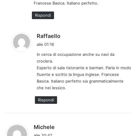
Francese Basica. Italiano perfetto.
t
o
Rispondi
:
h
Raffaello
a
alle 01:16
d
In cerca di occupazione anche su navi da
e
crociera.
t
Esperto di sala ristorante e barman. Parla in modo
t
fluente e scritto la lingua inglese. Francese
o
Basica. Italiano perfetto sia grammaticalmente
:
che nel lessico.
Rispondi
h
Michele
a
alle 20:47