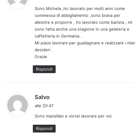
d
Sono Michela ,ho lavorato per molti anni come
e
commessa di abbigliamento ,sono brava per
t
allestire e proporre , ho lavorato come barista , mi
t
sono fatta anche una stagione in una gelateria e
o
caffetteria in Germania .
:
Mi piace lavorare per guadagnare e realizzare i miei
desideri .
Grazie
Rispondi
h
Salvo
a
alle 20:47
d
Sono macellaio e vorrei lavorare per voi
e
t
Rispondi
t
o