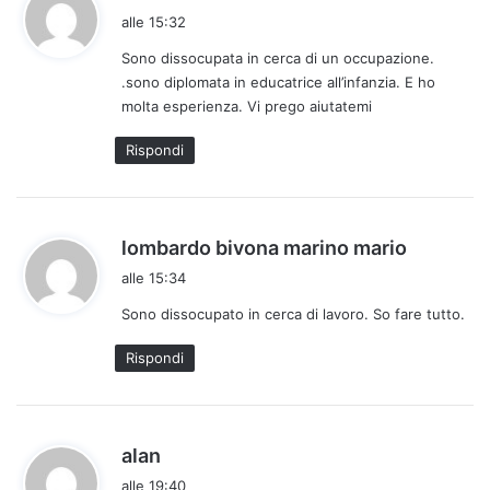
a
alle 15:32
d
Sono dissocupata in cerca di un occupazione.
e
.sono diplomata in educatrice all’infanzia. E ho
t
molta esperienza. Vi prego aiutatemi
t
o
Rispondi
:
h
lombardo bivona marino mario
a
alle 15:34
d
Sono dissocupato in cerca di lavoro. So fare tutto.
e
t
Rispondi
t
o
:
h
alan
a
alle 19:40