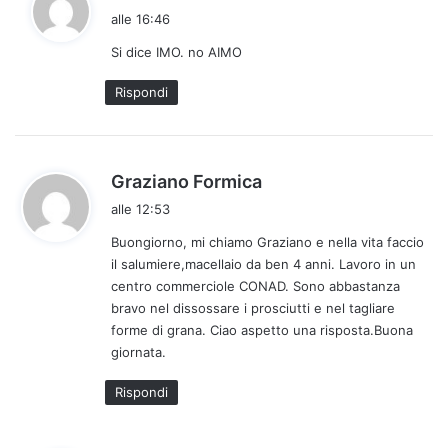
a
alle 16:46
d
Si dice IMO. no AIMO
e
t
Rispondi
t
o
:
h
Graziano Formica
a
alle 12:53
d
Buongiorno, mi chiamo Graziano e nella vita faccio
e
il salumiere,macellaio da ben 4 anni. Lavoro in un
t
centro commerciole CONAD. Sono abbastanza
t
bravo nel dissossare i prosciutti e nel tagliare
o
forme di grana. Ciao aspetto una risposta.Buona
:
giornata.
Rispondi