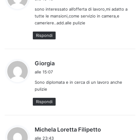
d
sono interessato all’offerta di lavoro,mi adatto a
e
tutte le mansioni,come servizio in camera,e
t
cameriere..add.alle pulizie
t
o
Rispondi
:
h
Giorgia
a
alle 15:07
d
Sono diplomata e in cerca di un lavoro anche
e
pulizie
t
t
Rispondi
o
:
h
Michela Loretta Filipetto
a
alle 23:43