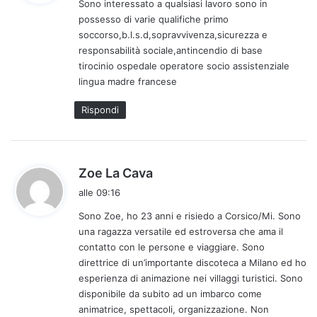
Sono interessato a qualsiasi lavoro sono in
e
possesso di varie qualifiche primo
t
soccorso,b.l.s.d,sopravvivenza,sicurezza e
t
responsabilità sociale,antincendio di base
o
tirocinio ospedale operatore socio assistenziale
:
lingua madre francese
Rispondi
h
Zoe La Cava
a
alle 09:16
d
Sono Zoe, ho 23 anni e risiedo a Corsico/Mi. Sono
e
una ragazza versatile ed estroversa che ama il
t
contatto con le persone e viaggiare. Sono
t
direttrice di un’importante discoteca a Milano ed ho
o
esperienza di animazione nei villaggi turistici. Sono
:
disponibile da subito ad un imbarco come
animatrice, spettacoli, organizzazione. Non