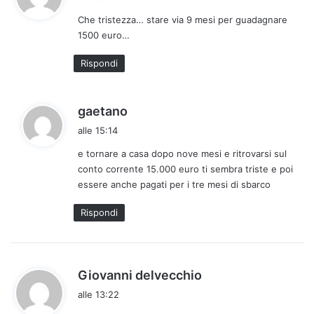
d
Che tristezza… stare via 9 mesi per guadagnare
e
1500 euro…
t
t
Rispondi
o
:
h
gaetano
a
alle 15:14
d
e tornare a casa dopo nove mesi e ritrovarsi sul
e
conto corrente 15.000 euro ti sembra triste e poi
t
essere anche pagati per i tre mesi di sbarco
t
o
Rispondi
:
h
Giovanni delvecchio
a
alle 13:22
d