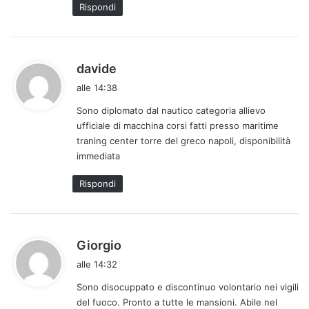
Rispondi
o
:
h
davide
a
alle 14:38
d
Sono diplomato dal nautico categoria allievo
e
ufficiale di macchina corsi fatti presso maritime
t
traning center torre del greco napoli, disponibilità
t
immediata
o
:
Rispondi
h
Giorgio
a
alle 14:32
d
Sono disocuppato e discontinuo volontario nei vigili
e
del fuoco. Pronto a tutte le mansioni. Abile nel
t