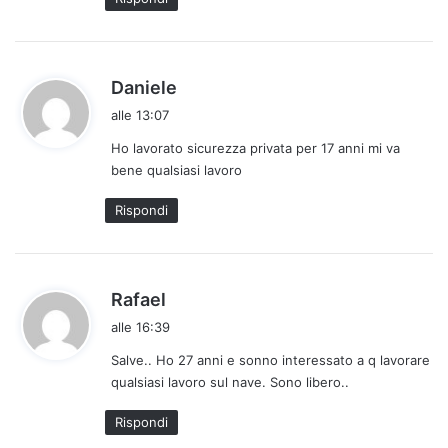
t
o
:
h
Daniele
a
alle 13:07
d
Ho lavorato sicurezza privata per 17 anni mi va
e
bene qualsiasi lavoro
t
t
Rispondi
o
:
h
Rafael
a
alle 16:39
d
Salve.. Ho 27 anni e sonno interessato a q lavorare
e
qualsiasi lavoro sul nave. Sono libero..
t
t
Rispondi
o