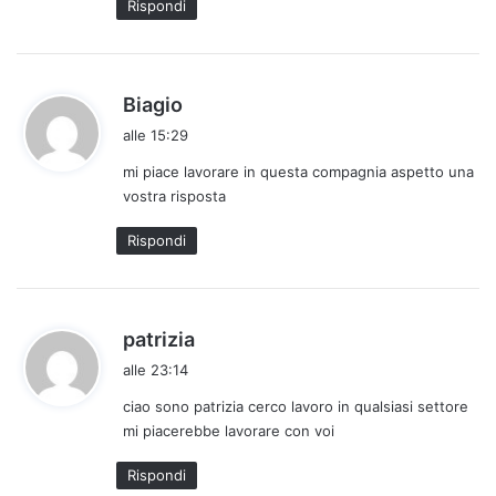
Rispondi
h
Biagio
a
alle 15:29
d
mi piace lavorare in questa compagnia aspetto una
e
vostra risposta
t
t
Rispondi
o
:
h
patrizia
a
alle 23:14
d
ciao sono patrizia cerco lavoro in qualsiasi settore
e
mi piacerebbe lavorare con voi
t
t
Rispondi
o