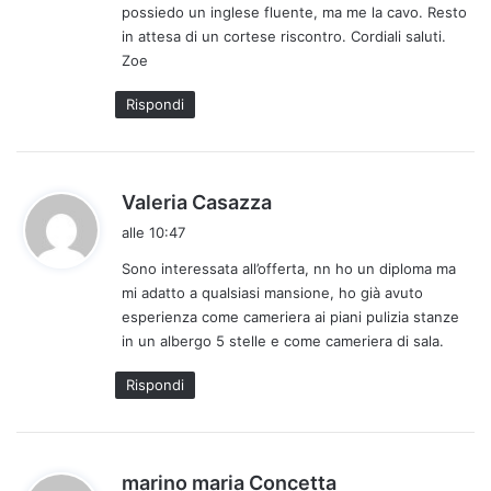
possiedo un inglese fluente, ma me la cavo. Resto
in attesa di un cortese riscontro. Cordiali saluti.
Zoe
Rispondi
h
Valeria Casazza
a
alle 10:47
d
Sono interessata all’offerta, nn ho un diploma ma
e
mi adatto a qualsiasi mansione, ho già avuto
t
esperienza come cameriera ai piani pulizia stanze
t
in un albergo 5 stelle e come cameriera di sala.
o
:
Rispondi
h
marino maria Concetta