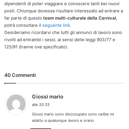
dipendenti di poter viaggiare e conoscere tanti bei nuovi
posti. Chiunque dovesse risultare interessato ad entrare a
far parte di questo
team multi-culturale della Carnival,
potrà consultare il
seguente link
.
Desideriamo ricordarvi che tutti gli annunci di lavoro sono
rivolti ad entrambi i sessi, ai sensi delle leggi 903/77 e
125/91 (tranne ove specificato).
40 Commenti
h
Giossi mario
a
alle 20:33
d
Giossi mario sono disoccupato sono celibe mi
e
adatto a qualunque lavoro e orario
t
t