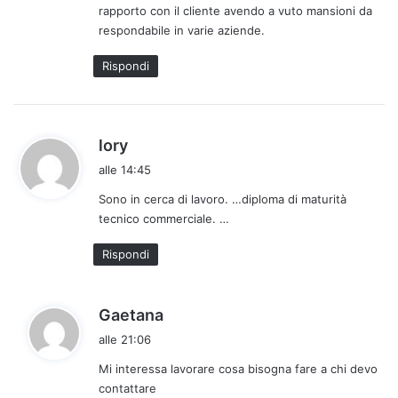
rapporto con il cliente avendo a vuto mansioni da
t
respondabile in varie aziende.
o
:
Rispondi
h
lory
a
alle 14:45
d
Sono in cerca di lavoro. …diploma di maturità
e
tecnico commerciale. …
t
t
Rispondi
o
:
h
Gaetana
a
alle 21:06
d
Mi interessa lavorare cosa bisogna fare a chi devo
e
contattare
t