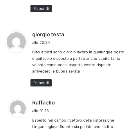
t
Rispondi
o
:
h
giorgio testa
a
alle 22:34
d
Ciao a tutti sono giorgio lavoro in qualunque posto
e
e abitacolo disposto a partire anche subito tanta
t
volonta come pochi aspetto vostre risposte
t
arrivederci e buona serata
o
:
Rispondi
h
Raffaello
a
alle 01:13
d
Esperto nel campo ricettivo della ristorazione.
e
Lingue inglese fluente sia parlato che scritto.
t