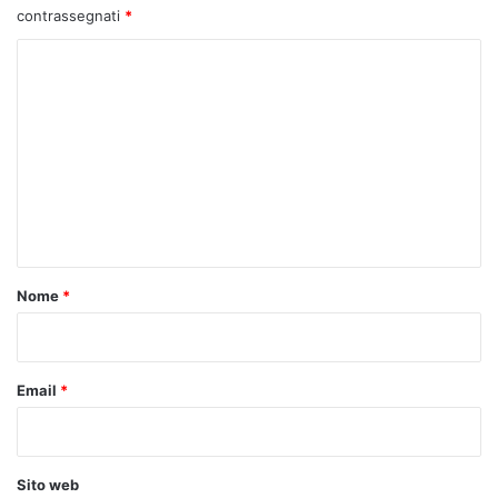
contrassegnati
*
C
o
m
m
e
n
t
o
Nome
*
*
Email
*
Sito web