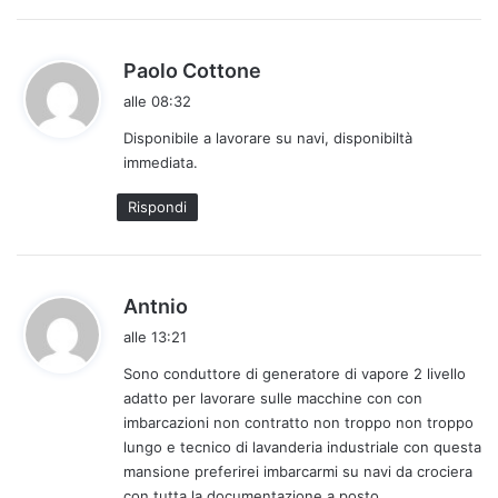
:
h
Paolo Cottone
a
alle 08:32
d
Disponibile a lavorare su navi, disponibiltà
e
immediata.
t
t
Rispondi
o
:
h
Antnio
a
alle 13:21
d
Sono conduttore di generatore di vapore 2 livello
e
adatto per lavorare sulle macchine con con
t
imbarcazioni non contratto non troppo non troppo
t
lungo e tecnico di lavanderia industriale con questa
o
mansione preferirei imbarcarmi su navi da crociera
:
con tutta la documentazione a posto