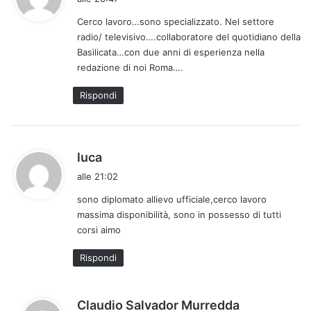
d
Cerco lavoro…sono specializzato. Nel settore
e
radio/ televisivo….collaboratore del quotidiano della
t
Basilicata…con due anni di esperienza nella
t
redazione di noi Roma….
o
:
Rispondi
h
luca
a
alle 21:02
d
sono diplomato allievo ufficiale,cerco lavoro
e
massima disponibilità, sono in possesso di tutti
t
corsi aimo
t
o
Rispondi
:
h
Claudio Salvador Murredda