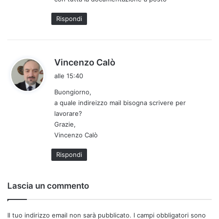
Rispondi
h
Vincenzo Calò
a
alle 15:40
d
Buongiorno,
e
a quale indireizzo mail bisogna scrivere per
t
lavorare?
t
Grazie,
o
Vincenzo Calò
:
Rispondi
Lascia un commento
Il tuo indirizzo email non sarà pubblicato.
I campi obbligatori sono