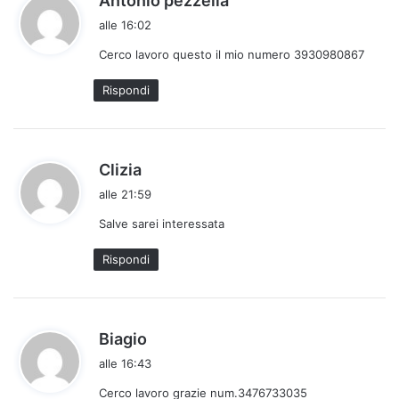
Antonio pezzella
a
alle 16:02
d
Cerco lavoro questo il mio numero 3930980867
e
t
Rispondi
t
o
:
h
Clizia
a
alle 21:59
d
Salve sarei interessata
e
t
Rispondi
t
o
:
h
Biagio
a
alle 16:43
d
Cerco lavoro grazie num.3476733035
e