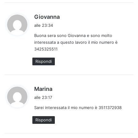
:
h
Giovanna
a
alle 23:34
d
Buona sera sono Giovanna e sono molto
e
interessata a questo lavoro il mio numero è
t
3425325511
t
o
Rispondi
:
h
Marina
a
alle 23:17
d
Sarei interessata il mio numero è 3511372938
e
t
Rispondi
t
o
: