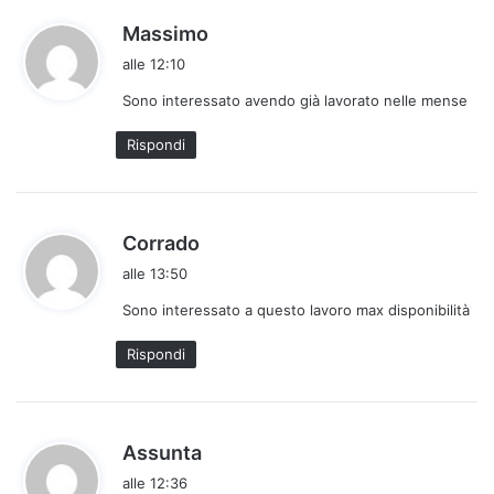
h
Massimo
a
alle 12:10
d
Sono interessato avendo già lavorato nelle mense
e
t
Rispondi
t
o
:
h
Corrado
a
alle 13:50
d
Sono interessato a questo lavoro max disponibilità
e
t
Rispondi
t
o
:
h
Assunta
a
alle 12:36