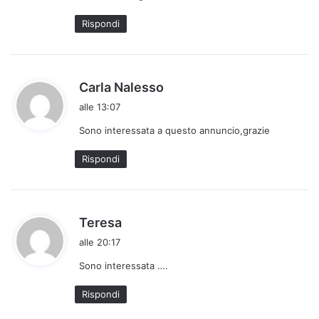
t
Rispondi
t
o
:
h
Carla Nalesso
a
alle 13:07
d
Sono interessata a questo annuncio,grazie
e
t
Rispondi
t
o
:
h
Teresa
a
alle 20:17
d
Sono interessata ….
e
t
Rispondi
t
o