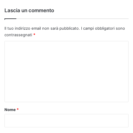
o
:
Lascia un commento
Il tuo indirizzo email non sarà pubblicato.
I campi obbligatori sono
contrassegnati
*
C
o
m
m
e
n
t
o
Nome
*
*