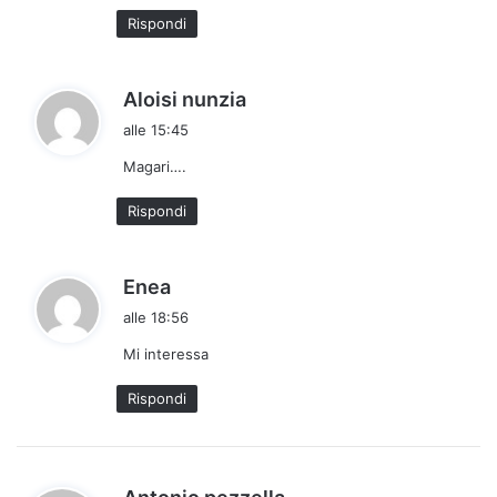
t
Rispondi
t
o
:
h
Aloisi nunzia
a
alle 15:45
d
Magari….
e
t
Rispondi
t
o
:
h
Enea
a
alle 18:56
d
Mi interessa
e
t
Rispondi
t
o
:
h