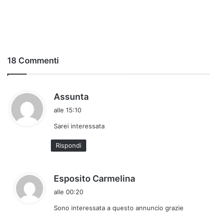
18 Commenti
h
Assunta
a
alle 15:10
d
Sarei interessata
e
t
Rispondi
t
o
:
h
Esposito Carmelina
a
alle 00:20
d
Sono interessata a questo annuncio grazie
e