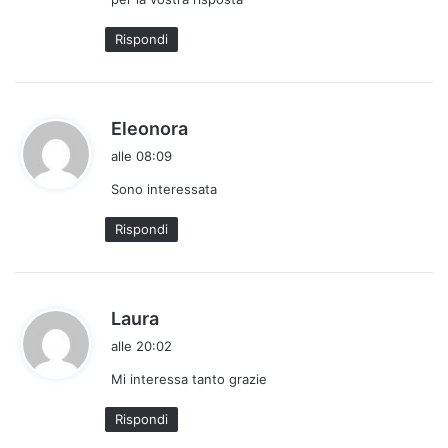
t
o
Rispondi
:
h
Eleonora
a
alle 08:09
d
Sono interessata
e
t
Rispondi
t
o
:
h
Laura
a
alle 20:02
d
Mi interessa tanto grazie
e
t
Rispondi
t