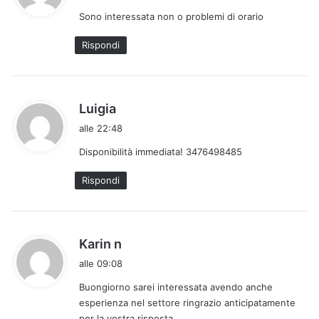
d
Sono interessata non o problemi di orario
e
t
Rispondi
t
o
:
h
Luigia
a
alle 22:48
d
Disponibilità immediata! 3476498485
e
t
Rispondi
t
o
:
h
Karin n
a
alle 09:08
d
Buongiorno sarei interessata avendo anche
e
esperienza nel settore ringrazio anticipatamente
t
per la vostra risposta