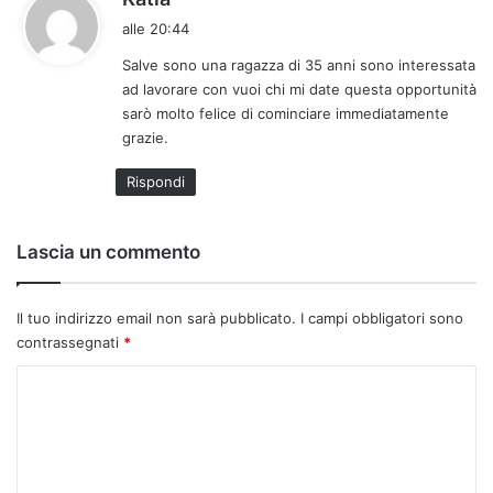
a
alle 20:44
d
Salve sono una ragazza di 35 anni sono interessata
e
ad lavorare con vuoi chi mi date questa opportunità
t
sarò molto felice di cominciare immediatamente
t
grazie.
o
:
Rispondi
Lascia un commento
Il tuo indirizzo email non sarà pubblicato.
I campi obbligatori sono
contrassegnati
*
C
o
m
m