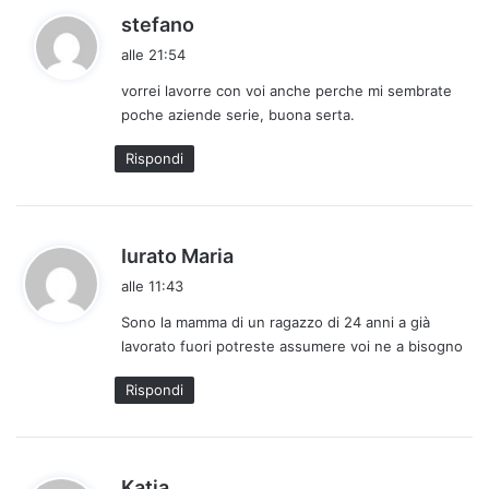
h
stefano
a
alle 21:54
d
vorrei lavorre con voi anche perche mi sembrate
e
poche aziende serie, buona serta.
t
t
Rispondi
o
:
h
Iurato Maria
a
alle 11:43
d
Sono la mamma di un ragazzo di 24 anni a già
e
lavorato fuori potreste assumere voi ne a bisogno
t
t
Rispondi
o
:
h
Katia