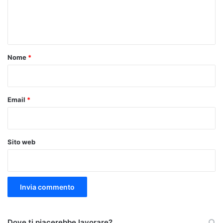
e
n
t
o
Nome
*
*
Email
*
Sito web
Dove ti piacerebbe lavorare?