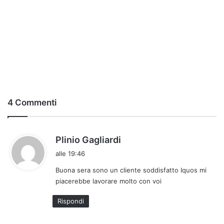
4 Commenti
h
Plinio Gagliardi
a
alle 19:46
d
Buona sera sono un cliente soddisfatto Iquos mi
e
piacerebbe lavorare molto con voi
t
t
Rispondi
o
: