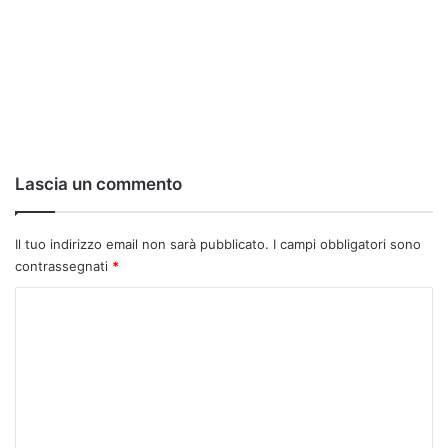
Lascia un commento
Il tuo indirizzo email non sarà pubblicato.
I campi obbligatori sono
contrassegnati
*
C
o
m
m
e