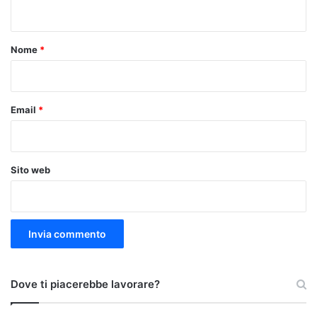
n
t
o
Nome
*
*
Email
*
Sito web
Dove ti piacerebbe lavorare?