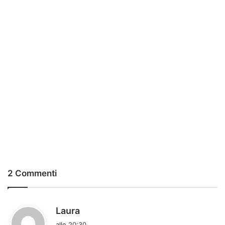
2 Commenti
h
Laura
a
alle 20:30