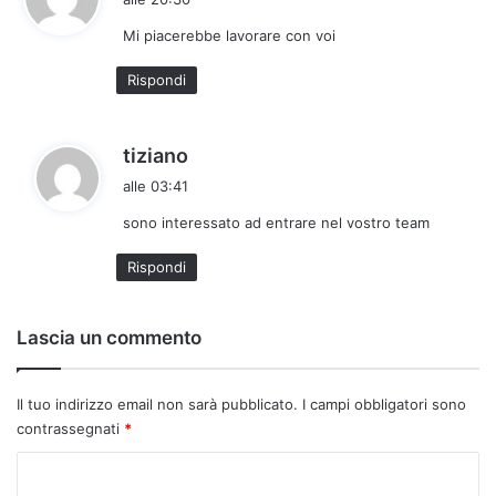
d
Mi piacerebbe lavorare con voi
e
t
Rispondi
t
o
:
h
tiziano
a
alle 03:41
d
sono interessato ad entrare nel vostro team
e
t
Rispondi
t
o
:
Lascia un commento
Il tuo indirizzo email non sarà pubblicato.
I campi obbligatori sono
contrassegnati
*
C