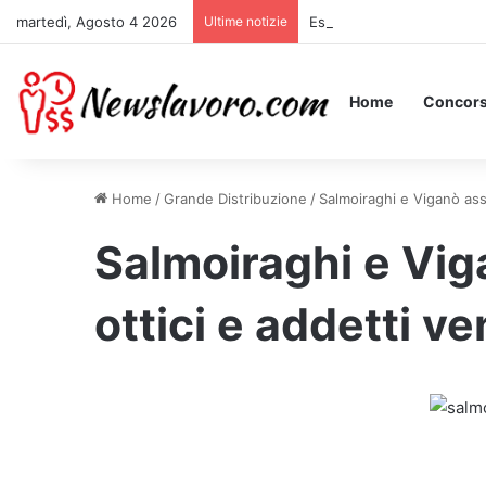
martedì, Agosto 4 2026
Ultime notizie
Essere Pagati per Stare a 
Home
Concors
Home
/
Grande Distribuzione
/
Salmoiraghi e Viganò assu
Salmoiraghi e Vig
ottici e addetti ven