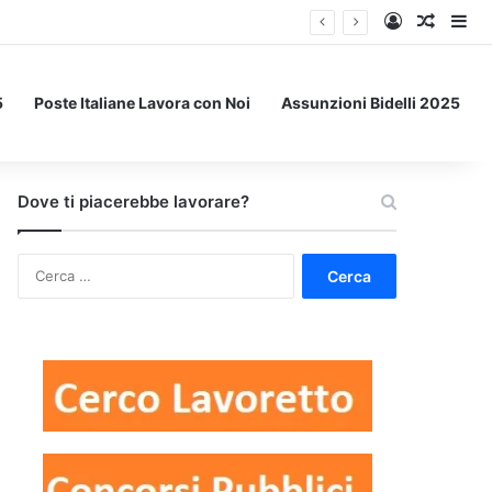
Accedi
Un art
Bar
5
Poste Italiane Lavora con Noi
Assunzioni Bidelli 2025
Dove ti piacerebbe lavorare?
Ricerca
per: