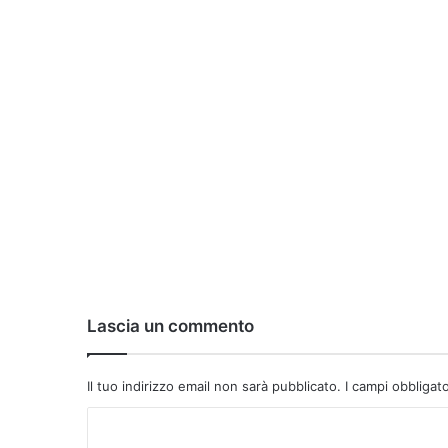
Lascia un commento
Il tuo indirizzo email non sarà pubblicato.
I campi obbligat
C