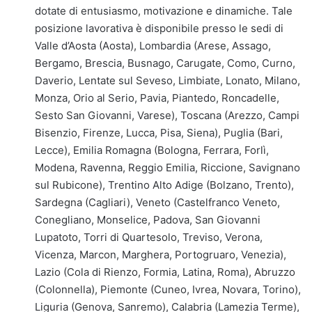
dotate di entusiasmo, motivazione e dinamiche. Tale
posizione lavorativa è disponibile presso le sedi di
Valle d’Aosta (Aosta), Lombardia (Arese, Assago,
Bergamo, Brescia, Busnago, Carugate, Como, Curno,
Daverio, Lentate sul Seveso, Limbiate, Lonato, Milano,
Monza, Orio al Serio, Pavia, Piantedo, Roncadelle,
Sesto San Giovanni, Varese), Toscana (Arezzo, Campi
Bisenzio, Firenze, Lucca, Pisa, Siena), Puglia (Bari,
Lecce), Emilia Romagna (Bologna, Ferrara, Forlì,
Modena, Ravenna, Reggio Emilia, Riccione, Savignano
sul Rubicone), Trentino Alto Adige (Bolzano, Trento),
Sardegna (Cagliari), Veneto (Castelfranco Veneto,
Conegliano, Monselice, Padova, San Giovanni
Lupatoto, Torri di Quartesolo, Treviso, Verona,
Vicenza, Marcon, Marghera, Portogruaro, Venezia),
Lazio (Cola di Rienzo, Formia, Latina, Roma), Abruzzo
(Colonnella), Piemonte (Cuneo, Ivrea, Novara, Torino),
Liguria (Genova, Sanremo), Calabria (Lamezia Terme),