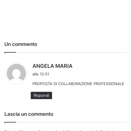
Un commento
h
ANGELA MARIA
a
alle 12:51
d
PROPOSTA DI COLLABORAZIONE PROFESSIONALE
e
t
Rispondi
t
o
:
Lascia un commento