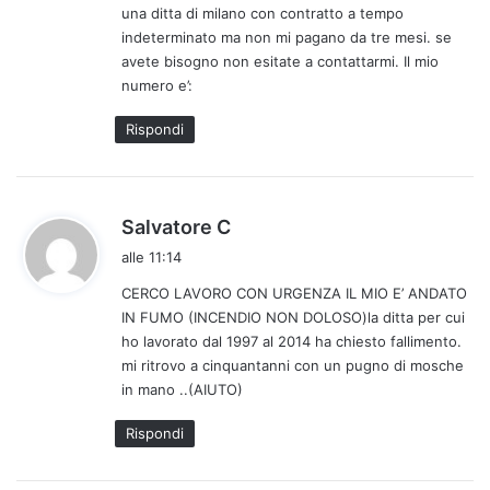
una ditta di milano con contratto a tempo
o
indeterminato ma non mi pagano da tre mesi. se
:
avete bisogno non esitate a contattarmi. Il mio
numero e’:
Rispondi
h
Salvatore C
a
alle 11:14
d
CERCO LAVORO CON URGENZA IL MIO E’ ANDATO
e
IN FUMO (INCENDIO NON DOLOSO)la ditta per cui
t
ho lavorato dal 1997 al 2014 ha chiesto fallimento.
t
mi ritrovo a cinquantanni con un pugno di mosche
o
in mano ..(AIUTO)
:
Rispondi