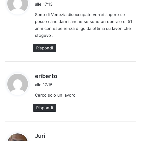
a
alle 17:13
d
Sono di Venezia disoccupato vorrei sapere se
e
posso candidarmi anche se sono un operaio di 51
t
anni con esperienza di guida ottima su lavori che
t
sfogevo .
o
:
Rispondi
h
eriberto
a
alle 17:15
d
Cerco solo un lavoro
e
t
Rispondi
t
o
:
h
Juri