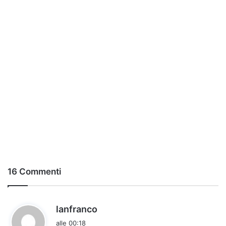
16 Commenti
h
lanfranco
a
alle 00:18