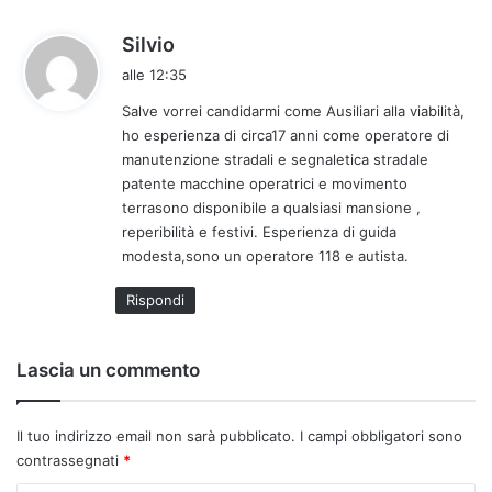
h
Silvio
a
alle 12:35
d
Salve vorrei candidarmi come Ausiliari alla viabilità,
e
ho esperienza di circa17 anni come operatore di
t
manutenzione stradali e segnaletica stradale
t
patente macchine operatrici e movimento
o
terrasono disponibile a qualsiasi mansione ,
:
reperibilità e festivi. Esperienza di guida
modesta,sono un operatore 118 e autista.
Rispondi
Lascia un commento
Il tuo indirizzo email non sarà pubblicato.
I campi obbligatori sono
contrassegnati
*