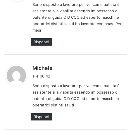
Sono disposto a lavorare per voi come autista é
e
assistente alla viabilità essendo im possesso di
t
patente di guida C D CQC ed esperto macchine
t
operatrici distinti saluti ho lavorato con anas. Per
o
mesi
:
Rispondi
h
Michele
a
alle 08:42
d
Sono disposto a lavorare per voi come autista é
e
assistente alla viabilità essendo im possesso di
t
patente di guida C D CQC ed esperto macchine
t
operatrici distinti saluti
o
:
Rispondi