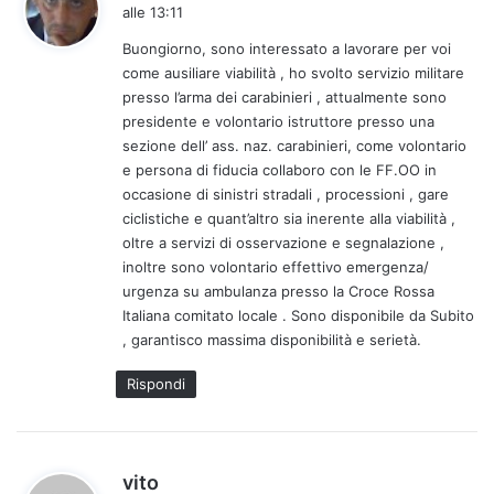
a
alle 13:11
d
Buongiorno, sono interessato a lavorare per voi
e
come ausiliare viabilità , ho svolto servizio militare
t
presso l’arma dei carabinieri , attualmente sono
t
presidente e volontario istruttore presso una
o
sezione dell’ ass. naz. carabinieri, come volontario
:
e persona di fiducia collaboro con le FF.OO in
occasione di sinistri stradali , processioni , gare
ciclistiche e quant’altro sia inerente alla viabilità ,
oltre a servizi di osservazione e segnalazione ,
inoltre sono volontario effettivo emergenza/
urgenza su ambulanza presso la Croce Rossa
Italiana comitato locale . Sono disponibile da Subito
, garantisco massima disponibilità e serietà.
Rispondi
h
vito