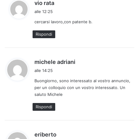
h
vio rata
a
alle 12:25
d
cercarsi lavoro,con patente b.
e
t
Rispondi
t
o
:
h
michele adriani
a
alle 14:25
d
Buongiorno, sono interessato al vostro annuncio,
e
per un colloquio con un vostro interessato. Un
t
saluto Michele
t
o
Rispondi
:
h
eriberto