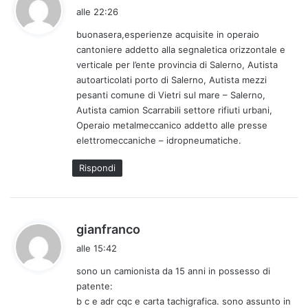
a
alle 22:26
d
buonasera,esperienze acquisite in operaio
e
cantoniere addetto alla segnaletica orizzontale e
t
verticale per l’ente provincia di Salerno, Autista
t
autoarticolati porto di Salerno, Autista mezzi
o
pesanti comune di Vietri sul mare – Salerno,
:
Autista camion Scarrabili settore rifiuti urbani,
Operaio metalmeccanico addetto alle presse
elettromeccaniche – idropneumatiche.
Rispondi
h
gianfranco
a
alle 15:42
d
sono un camionista da 15 anni in possesso di
e
patente:
t
b c e adr cqc e carta tachigrafica. sono assunto in
t