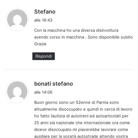
h
Stefano
a
alle 16:43
d
Con la macchina ho una diversa disinvoltura
e
avendo corso in macchina . Sono disponibile subito
t
Grazie
t
o
Rispondi
:
h
bonati stefano
a
alle 14:06
d
Buon giorno sono un 52enne di Parma sono
e
attualmente disoccupato e quindi in cerca di lavoro
t
ho fatto l’autista di autotreni ed autoarticolati per
t
25 anni sia nazionale che internazionale ora come
o
dicevo disoccupato.mi piacerebbe lavorare come
:
ausiliare per la socetà autostrade attendo vostra