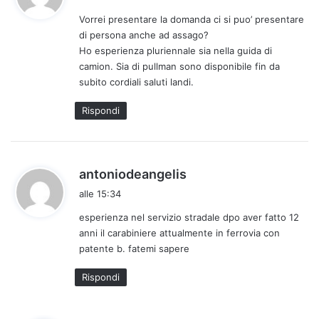
d
Vorrei presentare la domanda ci si puo’ presentare
e
di persona anche ad assago?
t
Ho esperienza pluriennale sia nella guida di
t
camion. Sia di pullman sono disponibile fin da
o
subito cordiali saluti landi.
:
Rispondi
h
antoniodeangelis
a
alle 15:34
d
esperienza nel servizio stradale dpo aver fatto 12
e
anni il carabiniere attualmente in ferrovia con
t
patente b. fatemi sapere
t
o
Rispondi
: