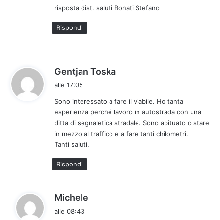
risposta dist. saluti Bonati Stefano
Rispondi
h
Gentjan Toska
a
alle 17:05
d
Sono interessato a fare il viabile. Ho tanta
e
esperienza perché lavoro in autostrada con una
t
ditta di segnaletica stradale. Sono abituato o stare
t
in mezzo al traffico e a fare tanti chilometri.
o
Tanti saluti.
:
Rispondi
h
Michele
a
alle 08:43
d