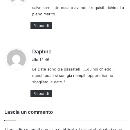
d
salve sarei interessato avendo i requisiti richiesti a
e
pieno merito.
t
t
Rispondi
o
:
h
Daphne
a
alle 14:46
d
Le Date sono gia passate!!! ….quindi chiedo ,
e
questi posti si son già riempiti oppure hanno
t
sbagliato le date ?
t
o
Rispondi
:
Lascia un commento
Il tuo indirizzo email non sarà pubblicato.
I campi obbligatori sono