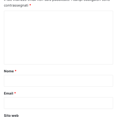
contrassegnati
*
C
o
m
m
e
n
t
o
Nome
*
*
Email
*
Sito web