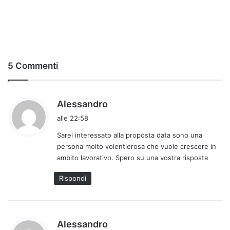
5 Commenti
h
Alessandro
a
alle 22:58
d
Sarei interessato alla proposta data sono una
e
persona molto volentierosa che vuole crescere in
t
ambito lavorativo. Spero su una vostra risposta
t
o
Rispondi
:
h
Alessandro