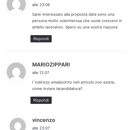
a
alle 23:06
d
Sarei interessato alla proposta data sono una
e
persona molto volentierosa che vuole crescere in
t
ambito lavorativo. Spero su una vostra risposta
t
o
Rispondi
:
h
MARIOZIPPARI
a
alle 12:07
d
l’ indirizzo emailscirtto nell articolo non esiste,
e
come inviare lacandidatura?
t
t
Rispondi
o
:
h
vincenzo
a
alle 23:07