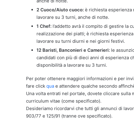
anche di notte.
2 Cuoco/Aiuto cuoco:
è richiesta esperienza n
lavorare su 3 turni, anche di notte.
1 Chef:
l’addetto avrà il compito di gestire la cu
realizzazione dei piatti; è richiesta esperienz
lavorare su turni diurni e nei giorni festivi.
12 Baristi, Banconieri e Camerieri:
le assunzio
candidati con più di dieci anni di esperienza c
disponibilità a lavorare su 3 turni.
Per poter ottenere maggiori informazioni e per invi
fare click
qua
e attendere qualche secondo affinchè
Una volta entrati nel portale, dovete cliccare sulla 
curriculum vitae (come specificato).
Desideriamo ricordarvi che tutti gli annunci di lavor
903/77 e 125/91 (tranne ove specificato).