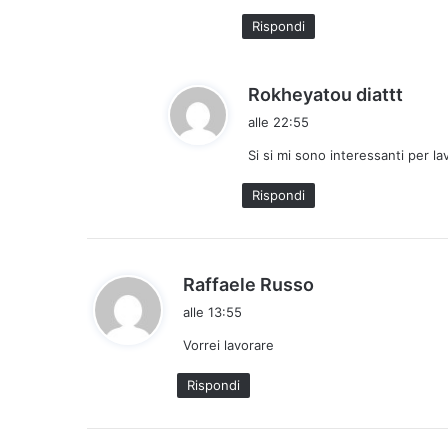
t
Rispondi
t
o
:
h
Rokheyatou diattt
a
alle 22:55
d
Si si mi sono interessanti per lav
e
t
Rispondi
t
o
:
h
Raffaele Russo
a
alle 13:55
d
Vorrei lavorare
e
t
Rispondi
t
o
: