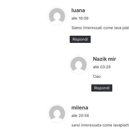
o
:
h
luana
a
alle 16:09
d
Siamo interessati come lava piat
e
t
Rispondi
t
o
:
h
Nazik mir
a
alle 03:28
d
Ciao
e
t
Rispondi
t
o
:
h
milena
a
alle 20:56
d
sarei interessata come lavapiat
e