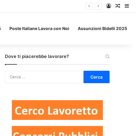
Accedi
Un art
Bar
5
Poste Italiane Lavora con Noi
Assunzioni Bidelli 2025
Dove ti piacerebbe lavorare?
Ricerca
per: