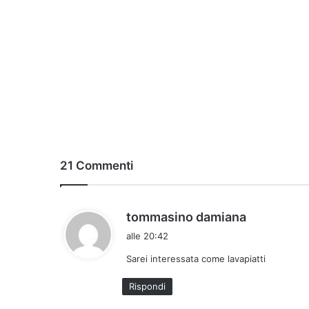
21 Commenti
h
tommasino damiana
a
alle 20:42
d
Sarei interessata come lavapiatti
e
t
Rispondi
t