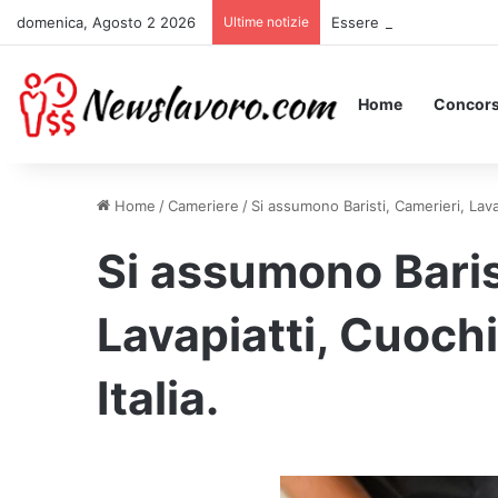
domenica, Agosto 2 2026
Ultime notizie
Essere Pagati per Stare 
Home
Concors
Home
/
Cameriere
/
Si assumono Baristi, Camerieri, Lavap
Si assumono Baris
Lavapiatti, Cuochi
Italia.