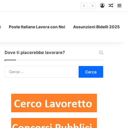
Accedi
Un art
Bar
5
Poste Italiane Lavora con Noi
Assunzioni Bidelli 2025
Dove ti piacerebbe lavorare?
Ricerca
per: