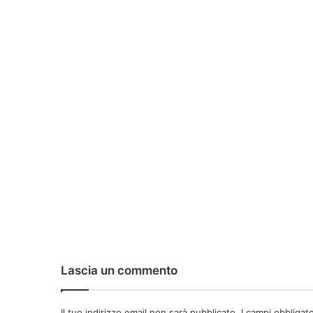
Lascia un commento
Il tuo indirizzo email non sarà pubblicato.
I campi obbligat