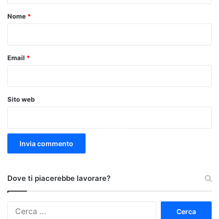
o
Nome
*
*
Email
*
Sito web
Dove ti piacerebbe lavorare?
Ricerca
per: