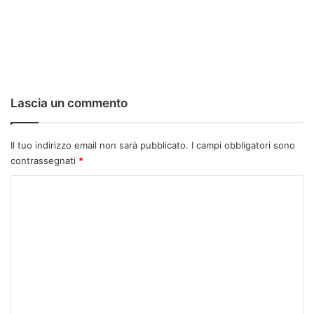
Lascia un commento
Il tuo indirizzo email non sarà pubblicato.
I campi obbligatori sono
contrassegnati
*
C
o
m
m
e
n
t