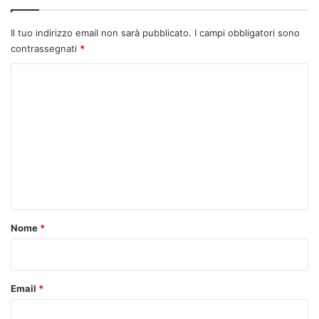
Il tuo indirizzo email non sarà pubblicato.
I campi obbligatori sono
contrassegnati
*
C
o
m
m
e
n
t
o
Nome
*
*
Email
*