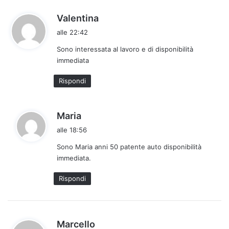
h
Valentina
a
alle 22:42
d
Sono interessata al lavoro e di disponibilità
e
immediata
t
t
Rispondi
o
:
h
Maria
a
alle 18:56
d
Sono Maria anni 50 patente auto disponibilità
e
immediata.
t
t
Rispondi
o
:
h
Marcello