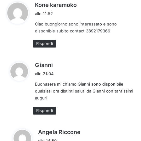
h
Kone karamoko
a
alle 11:52
d
Ciao buongiorno sono interessato e sono
e
disponible subito contact 3892179366
t
t
Rispondi
o
:
h
Gianni
a
alle 21:04
d
Buonasera mi chiamo Gianni sono disponibile
e
qualsiasi ora distinti saluti da Gianni con tantissimi
t
auguri
t
o
Rispondi
:
h
Angela Riccone
a
alle 14:50