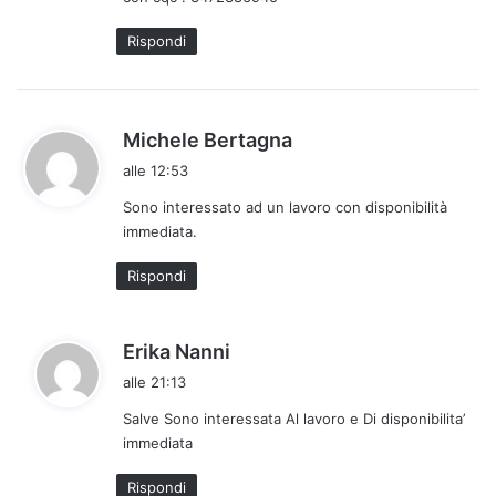
t
t
Rispondi
o
:
h
Michele Bertagna
a
alle 12:53
d
Sono interessato ad un lavoro con disponibilità
e
immediata.
t
t
Rispondi
o
:
h
Erika Nanni
a
alle 21:13
d
Salve Sono interessata Al lavoro e Di disponibilita’
e
immediata
t
t
Rispondi