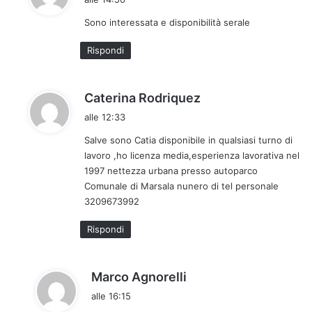
d
Sono interessata e disponibilità serale
e
t
Rispondi
t
o
:
h
Caterina Rodriquez
a
alle 12:33
d
Salve sono Catia disponibile in qualsiasi turno di
e
lavoro ,ho licenza media,esperienza lavorativa nel
t
1997 nettezza urbana presso autoparco
t
Comunale di Marsala nunero di tel personale
o
3209673992
:
Rispondi
h
Marco Agnorelli
a
alle 16:15
d