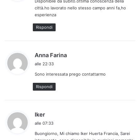
Disponibile da subito.ottima conoscenza della
e
città.ho lavorato nello stesso campo anni fa,ho
t
esperienza
t
o
Rispondi
:
h
Anna Farina
a
alle 22:33
d
Sono interessata prego contattarmo
e
t
Rispondi
t
o
:
h
Iker
a
alle 07:33
d
Buongiorno, Mi chiamo Iker Huerta Francia, Sarei
e