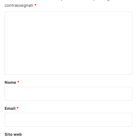
contrassegnati
*
C
o
m
m
e
n
t
o
Nome
*
*
Email
*
Sito web