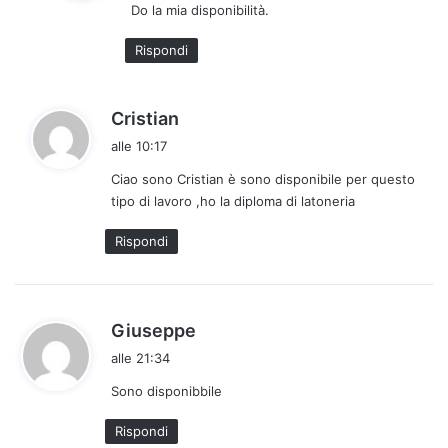
Do la mia disponibilità.
e
t
Rispondi
t
o
:
h
Cristian
a
alle 10:17
d
Ciao sono Cristian è sono disponibile per questo
e
tipo di lavoro ,ho la diploma di latoneria
t
t
Rispondi
o
:
h
Giuseppe
a
alle 21:34
d
Sono disponibbile
e
t
Rispondi
t