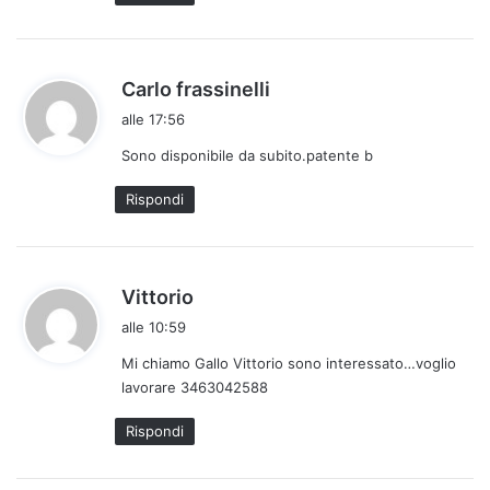
o
:
h
Carlo frassinelli
a
alle 17:56
d
Sono disponibile da subito.patente b
e
t
Rispondi
t
o
:
h
Vittorio
a
alle 10:59
d
Mi chiamo Gallo Vittorio sono interessato…voglio
e
lavorare 3463042588
t
t
Rispondi
o
: