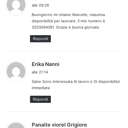
a
alle 09:26
d
Buongiorno mi chiamo Marcello, massima
e
disponibilità per lavorare. Il mio numero è
t
3203094081. Grazie e buona giornata
t
o
Rispondi
:
h
Erika Nanni
a
alle 21:14
d
Salve Sono interessata Al lavoro e Di disponibilita’
e
immediata
t
t
Rispondi
o
:
h
Panaite viorel Grigiore