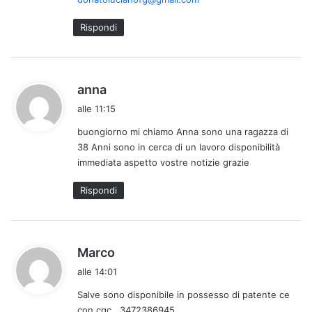
t
o
Rispondi
:
h
anna
a
alle 11:15
d
buongiorno mi chiamo Anna sono una ragazza di
e
38 Anni sono in cerca di un lavoro disponibilità
t
immediata aspetto vostre notizie grazie
t
o
Rispondi
:
h
Marco
a
alle 14:01
d
Salve sono disponibile in possesso di patente ce
e
con cqc . 3472386945