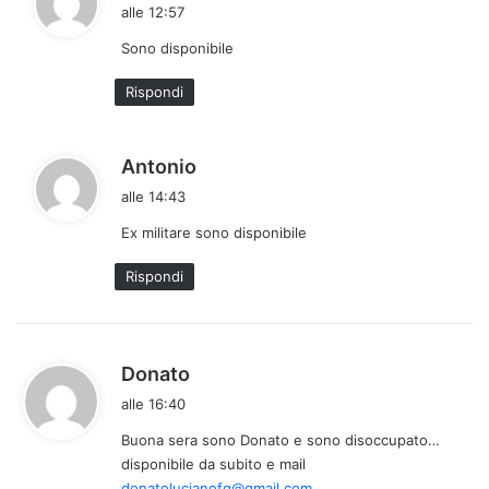
a
alle 12:57
d
Sono disponibile
e
t
Rispondi
t
o
:
h
Antonio
a
alle 14:43
d
Ex militare sono disponibile
e
t
Rispondi
t
o
:
h
Donato
a
alle 16:40
d
Buona sera sono Donato e sono disoccupato…
e
disponibile da subito e mail
t
donatolucianofg@gmail.com