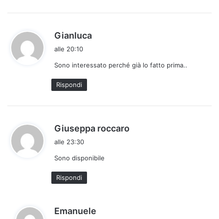
o
:
h
Gianluca
a
alle 20:10
d
Sono interessato perché già lo fatto prima..
e
t
Rispondi
t
o
:
h
Giuseppa roccaro
a
alle 23:30
d
Sono disponibile
e
t
Rispondi
t
o
:
h
Emanuele