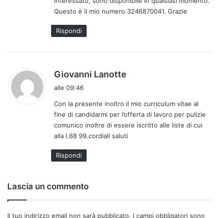
interessato, sono disponibile in qualsiasi momento.
t
Questo è il mio numero 3246870041. Grazie
t
o
Rispondi
:
h
Giovanni Lanotte
a
alle 09:46
d
Con la presente inoltro il mio curriculum vitae al
e
fine di candidarmi per l’offerta di lavoro per pulizie
t
comunico inoltre di essere iscritto alle liste di cui
t
alla l.68 99.cordiali saluti
o
:
Rispondi
Lascia un commento
Il tuo indirizzo email non sarà pubblicato.
I campi obbligatori sono