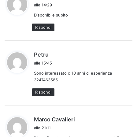
a
alle 14:29
d
Disponibile subito
e
t
Rispondi
t
o
:
h
Petru
a
alle 15:45
d
Sono interessato o 10 anni di esperienza
e
3247463585
t
t
Rispondi
o
:
h
Marco Cavalieri
a
alle 21:11
d