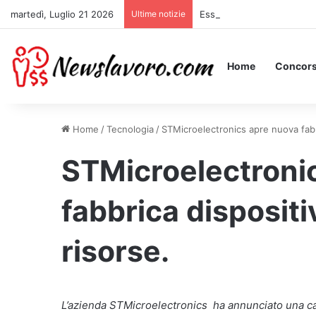
martedì, Luglio 21 2026
Ultime notizie
Essere Pagati per Stare a 
Home
Concors
Home
/
Tecnologia
/
STMicroelectronics apre nuova fabb
STMicroelectroni
fabbrica disposit
risorse.
L’azienda STMicroelectronics ha annunciato una ca