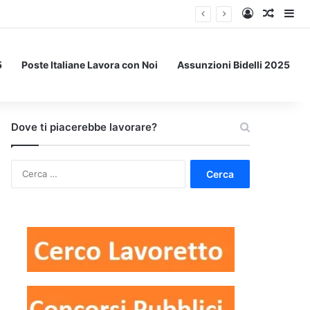
Accedi
Un art
Bar
5
Poste Italiane Lavora con Noi
Assunzioni Bidelli 2025
Dove ti piacerebbe lavorare?
Ricerca
per: