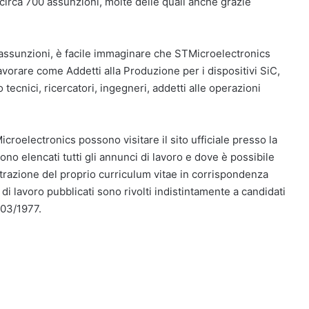
 circa 700 assunzioni, molte delle quali anche grazie
e assunzioni, è facile immaginare che STMicroelectronics
avorare come Addetti alla Produzione per i dispositivi SiC,
ecnici, ricercatori, ingegneri, addetti alle operazioni
icroelectronics possono visitare il sito ufficiale presso la
o elencati tutti gli annunci di lavoro e dove è possibile
istrazione del proprio curriculum vitae in corrispondenza
 di lavoro pubblicati sono rivolti indistintamente a candidati
903/1977.