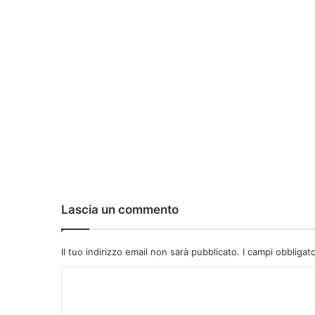
Lascia un commento
Il tuo indirizzo email non sarà pubblicato.
I campi obbligat
C
o