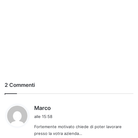
2 Commenti
h
Marco
a
alle 15:58
d
Fortemente motivato chiede di poter lavorare
e
presso la votra azienda…
t