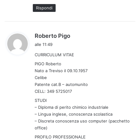
t
Rispondi
o
:
h
Roberto Pigo
a
alle 11:49
d
CURRICULUM VITAE
e
t
PIGO Roberto
t
Nato a Treviso il 09.10.1957
Celibe
o
Patente cat.B – automunito
:
CELL: 349 5725017
STUDI
– Diploma di perito chimico industriale
– Lingua inglese, conoscenza scolastica
– Discreta conoscenza uso computer (pacchetto
office)
PROFILO PROFESSIONALE