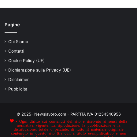
Pagine
Chi Siamo
Contatti
Cookie Policy (UE)
Dichiarazione sulla Privacy (UE)
Disclaimer
Pubblicità
© 2025- Newslavoro.com - PARTITA IVA 01234340956
- Ogni diritto sui contenuti del sito è riservato ai sensi della
normativa vigente. La riproduzione, la pubblicazione e la
distribuzione, totale o parziale, di tutto il materiale originale
contenuto in questo sito (tra cui, a titolo esemplificativo e non
esaustivo, i testi, le immagini, le elaborazioni grafiche) sono