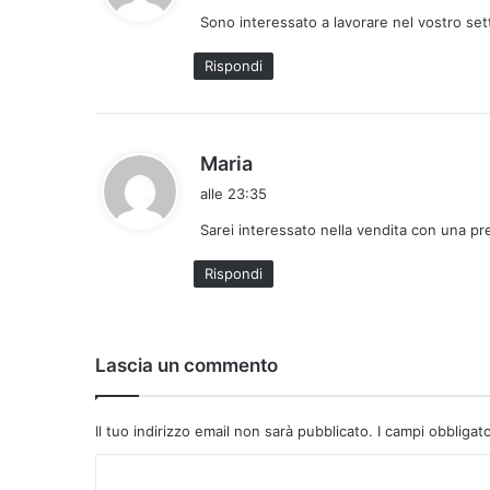
d
Sono interessato a lavorare nel vostro se
e
t
Rispondi
t
o
:
h
Maria
a
alle 23:35
d
Sarei interessato nella vendita con una pr
e
t
Rispondi
t
o
:
Lascia un commento
Il tuo indirizzo email non sarà pubblicato.
I campi obbligat
C