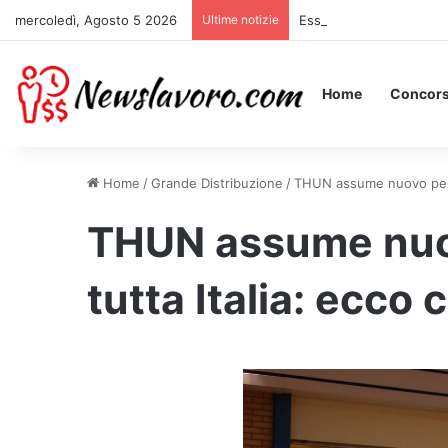
mercoledì, Agosto 5 2026
Ultime notizie
Essere Pagati per Stare 
Home
Concors
Home
/
Grande Distribuzione
/
THUN assume nuovo perso
THUN assume nuo
tutta Italia: ecco