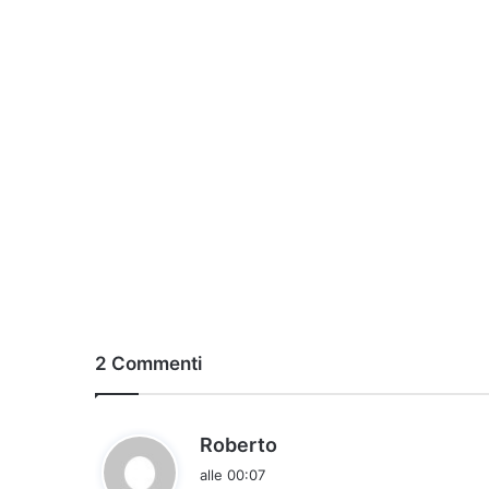
2 Commenti
h
Roberto
a
alle 00:07