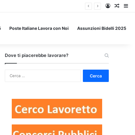
Accedi
Un art
Bar
5
Poste Italiane Lavora con Noi
Assunzioni Bidelli 2025
Dove ti piacerebbe lavorare?
Ricerca
per: