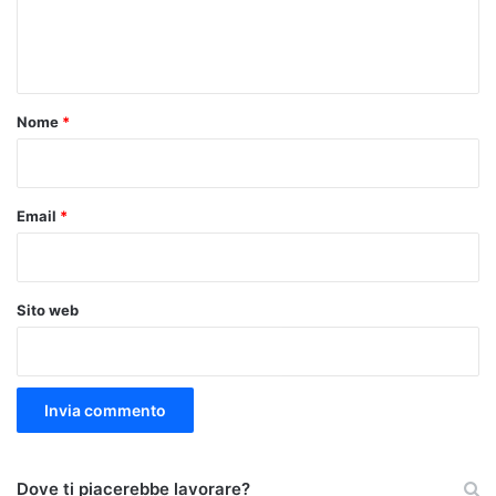
e
n
t
o
Nome
*
*
Email
*
Sito web
Dove ti piacerebbe lavorare?