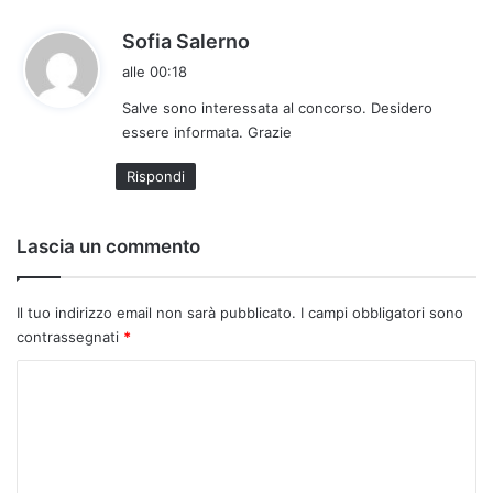
h
Sofia Salerno
a
alle 00:18
d
Salve sono interessata al concorso. Desidero
e
essere informata. Grazie
t
t
Rispondi
o
:
Lascia un commento
Il tuo indirizzo email non sarà pubblicato.
I campi obbligatori sono
contrassegnati
*
C
o
m
m