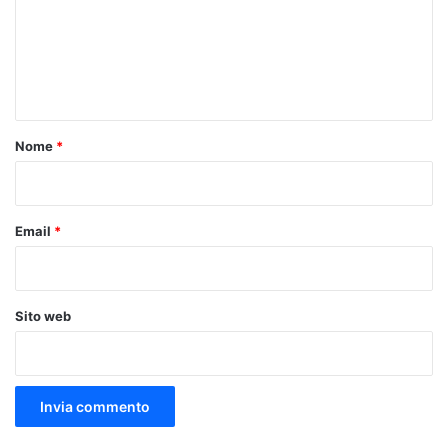
m
e
n
t
o
Nome
*
*
Email
*
Sito web