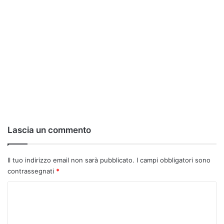
Lascia un commento
Il tuo indirizzo email non sarà pubblicato.
I campi obbligatori sono
contrassegnati
*
C
o
m