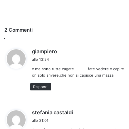
2 Commenti
h
giampiero
a
alle 13:24
d
x me sono tutte cagate………….fate vedere x capire
e
on solo srivere,che non si capisce una mazza
t
t
Rispondi
o
:
h
stefania castaldi
a
alle 21:01
d