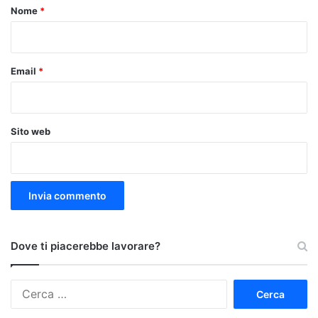
o
Nome
*
*
Email
*
Sito web
Dove ti piacerebbe lavorare?
Ricerca
per: